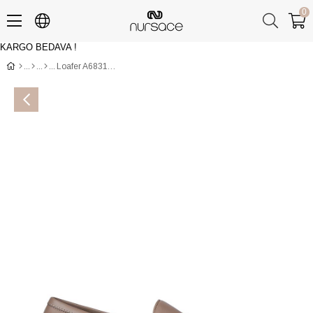
0
KARGO BEDAVA !
Üye Girişi
Üye Ol
Loafer A68311 SWİF Kahve