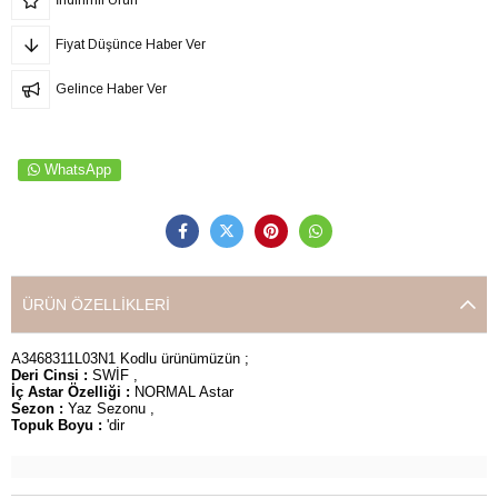
Fiyat Düşünce Haber Ver
Gelince Haber Ver
WhatsApp
ÜRÜN ÖZELLIKLERI
A3468311L03N1 Kodlu ürünümüzün ;
Deri Cinsi :
SWİF ,
İç Astar Özelliği :
NORMAL Astar
Sezon :
Yaz Sezonu ,
Topuk Boyu :
'dir