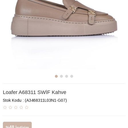
Loafer A68311 SWİF Kahve
Stok Kodu
(A3468311L03N1-G07)
48
%
İndirim