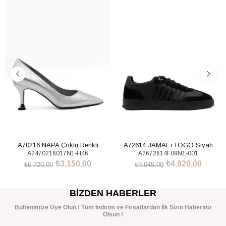
%53İndirim
%46İndirim
A70216 NAPA Çoklu Renkli
A72614 JAMAL+TOGO Siyah
A2470216017N1-H46
A2672614F09N1-001
Sneakers Ayakkabı
₺3.150,00
₺4.920,00
₺6.720,00
₺9.045,00
SEPETE EKLE
SEPETE EKLE
BIZDEN HABERLER
Bültenimize Üye Olun ! Tüm İndirim ve Fırsatlardan İlk Sizin Haberiniz
Olsun !