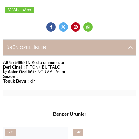
WhatsApp
ÜRÜN ÖZELLIKLERI
A9757649921N Kodlu ürünümüzün ;
Deri Cinsi :
PİTON+ BUFFALO ,
İç Astar Özelliği :
NORMAL Astar
Sezon :
,
Topuk Boyu :
'dir
Benzer Ürünler
%53
%46
İndirim
İndirim