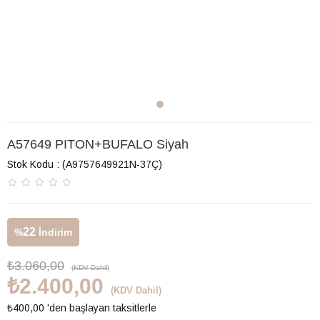
A57649 PITON+BUFALO Siyah
Stok Kodu
(A9757649921N-37Ç)
22
%
İndirim
₺3.060,00
(KDV Dahil)
₺2.400,00
(KDV Dahil)
₺400,00
'den başlayan taksitlerle