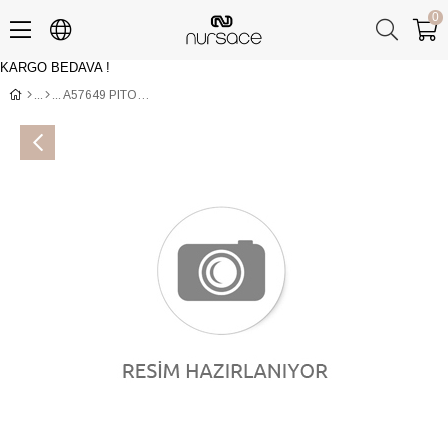
0
KARGO BEDAVA !
Üye Girişi
Üye Ol
A57649 PITON+BUFALO Siyah