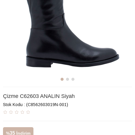
Çizme C62603 ANALIN Siyah
Stok Kodu
(C8562603019N-001)
35
%
İndirim