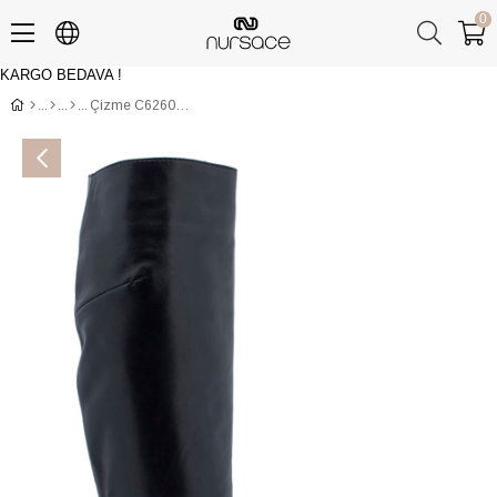
0
KARGO BEDAVA !
Üye Girişi
Üye Ol
Çizme C62603 ANALIN Siyah