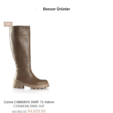
Benzer Ürünler
%45
İndirim
%45İndirim
Çizme C68638YK SWİF 71 Kahve
C3368638L03M1-G07
₺4.920,00
₺8.960,00