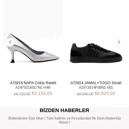
%53İndirim
%46İndirim
A70216 NAPA Çoklu Renkli
A72614 JAMAL+TOGO Siyah
A2470216017N1-H46
A2672614F09N1-001
Sneakers Ayakkabı
₺3.150,00
₺4.920,00
₺6.720,00
₺9.045,00
SEPETE EKLE
SEPETE EKLE
BIZDEN HABERLER
Bültenimize Üye Olun ! Tüm İndirim ve Fırsatlardan İlk Sizin Haberiniz
Olsun !