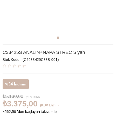
C33425S ANALIN+NAPA STREC Siyah
Stok Kodu
(C9633425C88S-001)
34
%
İndirim
₺5.130,00
(KDV Dahil)
₺3.375,00
(KDV Dahil)
₺562,50
'den başlayan taksitlerle