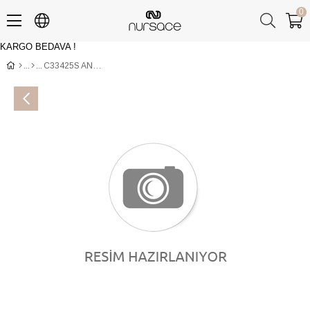
0
KARGO BEDAVA !
Üye Girişi
Üye Ol
C33425S ANALIN+NAPA STREC Siyah