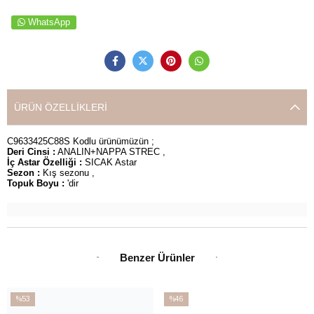
WhatsApp
ÜRÜN ÖZELLIKLERI
C9633425C88S Kodlu ürünümüzün ;
Deri Cinsi :
ANALIN+NAPPA STREC ,
İç Astar Özelliği :
SICAK Astar
Sezon :
Kış sezonu ,
Topuk Boyu :
'dir
Benzer Ürünler
%53
%46
İndirim
İndirim