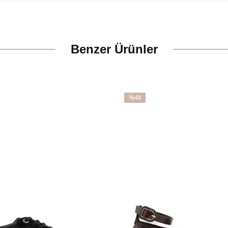
Benzer Ürünler
%48
İndirim
m
%48İndirim