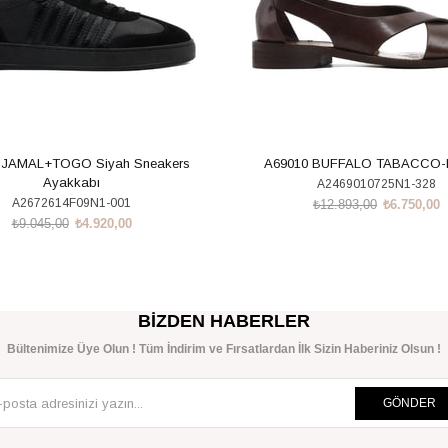
 JAMAL+TOGO Siyah Sneakers
A69010 BUFFALO TABACCO
Ayakkabı
A2469010725N1-328
A2672614F09N1-001
₺12.893,00
₺6.750,00
₺9.045,00
₺4.920,00
SEPETE EKLE
SEPETE EKLE
BIZDEN HABERLER
Bültenimize Üye Olun ! Tüm İndirim ve Fırsatlardan İlk Sizin Haberiniz Olsun !
GÖNDER