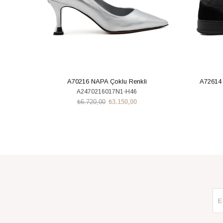
A70216 NAPA Çoklu Renkli
A72614
A2470216017N1-H46
₺6.720,00
₺3.150,00
SEPETE EKLE