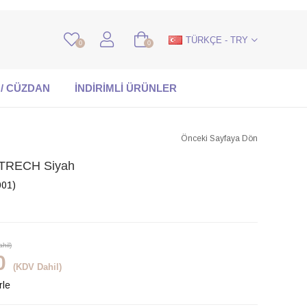
TÜRKÇE - TRY
0
0
 / CÜZDAN
İNDİRİMLİ ÜRÜNLER
Önceki Sayfaya Dön
TRECH Siyah
01)
hil)
0
(KDV Dahil)
rle