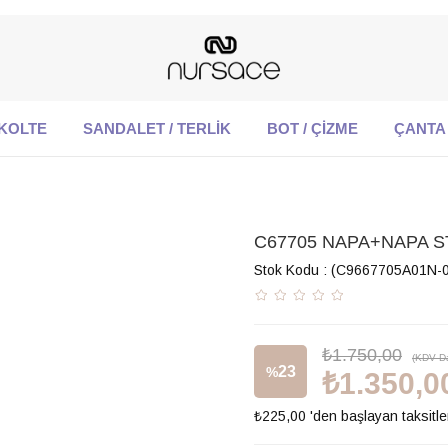
KOLTE
SANDALET / TERLİK
BOT / ÇİZME
ÇANTA
C67705 NAPA+NAPA S
Stok Kodu
(C9667705A01N-0
₺1.750,00
(KDV Da
23
%
₺1.350,0
₺225,00
'den başlayan taksitle
İndirim