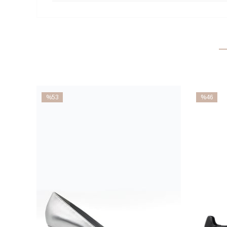
%53
%46
İndirim
İndirim
%53İndirim
%46İndiri