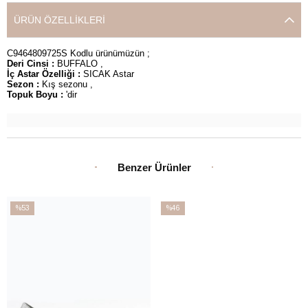
ÜRÜN ÖZELLIKLERI
C9464809725S Kodlu ürünümüzün ;
Deri Cinsi :
BUFFALO ,
İç Astar Özelliği :
SICAK Astar
Sezon :
Kış sezonu ,
Topuk Boyu :
'dir
Benzer Ürünler
%53
%46
İndirim
İndirim
%53İndirim
%46İndirim