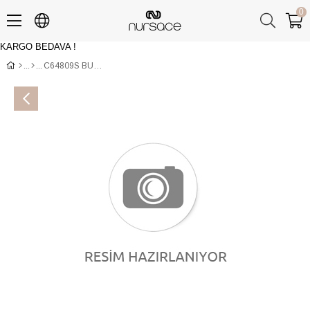
0
KARGO BEDAVA !
Üye Girişi
Üye Ol
C64809S BUFFALO Siyah