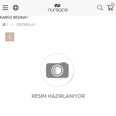
0
KARGO BEDAVA !
Üye Girişi
Üye Ol
C52791S LUX JUST Siyah