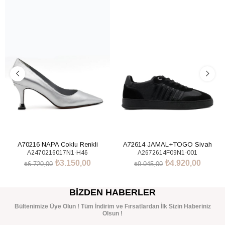
%53İndirim
%46İndirim
A70216 NAPA Çoklu Renkli
A72614 JAMAL+TOGO Siyah
A2470216017N1-H46
A2672614F09N1-001
Sneakers Ayakkabı
₺3.150,00
₺4.920,00
₺6.720,00
₺9.045,00
SEPETE EKLE
SEPETE EKLE
BIZDEN HABERLER
Bültenimize Üye Olun ! Tüm İndirim ve Fırsatlardan İlk Sizin Haberiniz
Olsun !