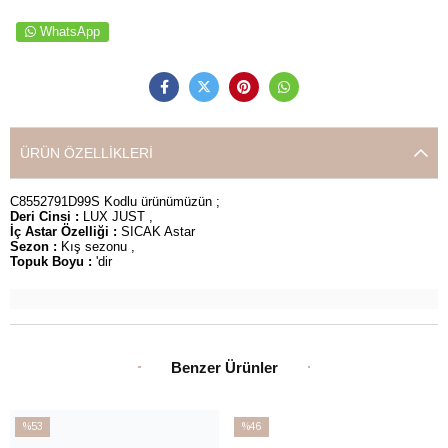
WhatsApp
ÜRÜN ÖZELLIKLERI
C8552791D99S Kodlu ürünümüzün ;
Deri Cinsi :
LUX JUST ,
İç Astar Özelliği :
SICAK Astar
Sezon :
Kış sezonu ,
Topuk Boyu :
'dir
Benzer Ürünler
%53
%46
İndirim
İndirim