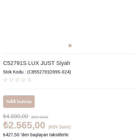
C52791S LUX JUST Siyah
Stok Kodu
(C8552791D99S-024)
44
%
İndirim
₺4.590,00
(KDV Dahil)
₺2.565,00
(KDV Dahil)
₺427,50
'den başlayan taksitlerle