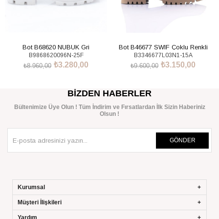
Bot B68620 NUBUK Gri
Bot B46677 SWIF Çoklu Renkli
B9868620096N-25F
B3346677L03N1-15A
₺3.280,00
₺3.150,00
₺8.960,00
₺9.600,00
SEPETE EKLE
SEPETE EKLE
BIZDEN HABERLER
Bültenimize Üye Olun ! Tüm İndirim ve Fırsatlardan İlk Sizin Haberiniz
Olsun !
GÖNDER
Kurumsal
Müşteri İlişkileri
Yardım