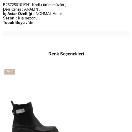
B2572501019N1 Kodlu ürünümüzün ;
Deri Cinsi :
ANALIN ,
İç Astar Özelliği :
NORMAL Astar
Sezon :
Kış sezonu ,
Topuk Boyu :
'dir
Renk Seçenekleri
%47
İndirim
%47İndirim