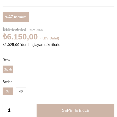
47
%
İndirim
₺11.658,00
(KDV Dahil)
₺6.150,00
(KDV Dahil)
₺1.025,00
'den başlayan taksitlerle
Renk
Siyah
Beden
37
40