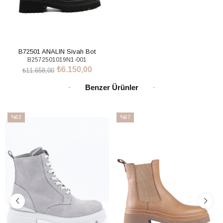
B72501 ANALIN Siyah Bot
B2572501019N1-001
₺6.150,00
₺11.658,00
SEPETE EKLE
Benzer Ürünler
%63
%67
İndirim
İndirim
%63İndirim
%67İndirim