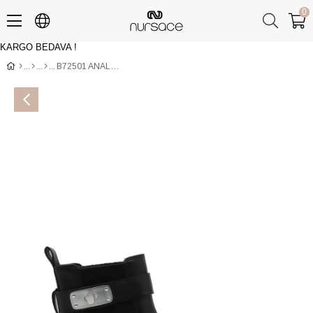
0
KARGO BEDAVA !
Üye Girişi
Üye Ol
B72501 ANALIN Siyah Bot