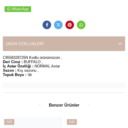
WhatsApp
ÜRÜN ÖZELLIKLERI
C8558328725N Kodlu ürünümüzün ;
Deri Cinsi :
BUFFALO ,
İç Astar Özelliği :
NORMAL Astar
Sezon :
Kış sezonu ,
Topuk Boyu :
'dir
Benzer Ürünler
%53
%46
İndirim
İndirim