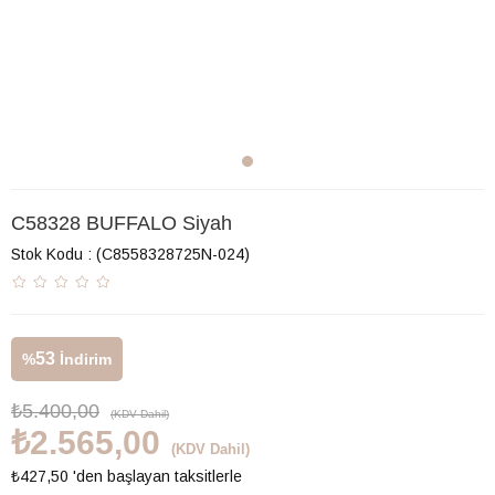
C58328 BUFFALO Siyah
Stok Kodu
(C8558328725N-024)
53
%
İndirim
₺5.400,00
(KDV Dahil)
₺2.565,00
(KDV Dahil)
₺427,50
'den başlayan taksitlerle