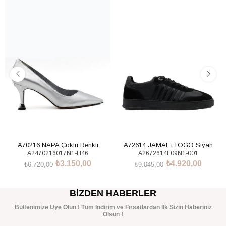
%53İndirim
%46İndirim
A70216 NAPA Çoklu Renkli
A72614 JAMAL+TOGO Siyah
A2470216017N1-H46
A2672614F09N1-001
Sneakers Ayakkabı
₺3.150,00
₺4.920,00
₺6.720,00
₺9.045,00
SEPETE EKLE
SEPETE EKLE
BIZDEN HABERLER
Bültenimize Üye Olun ! Tüm İndirim ve Fırsatlardan İlk Sizin Haberiniz
Olsun !