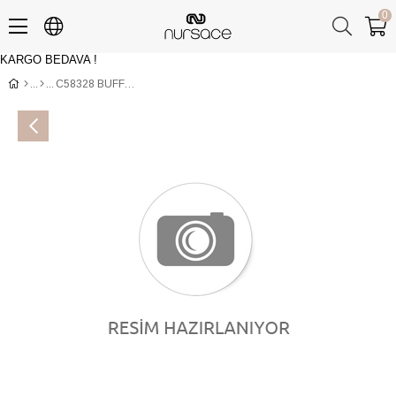
0
KARGO BEDAVA !
Üye Girişi
Üye Ol
C58328 BUFFALO Siyah