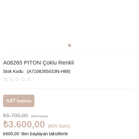
A08265 PITON Çoklu Renkli
Stok Kodu
(A7108265033N-H88)
37
%
İndirim
₺5.700,00
(KDV Dahil)
₺3.600,00
(KDV Dahil)
₺600,00
'den başlayan taksitlerle