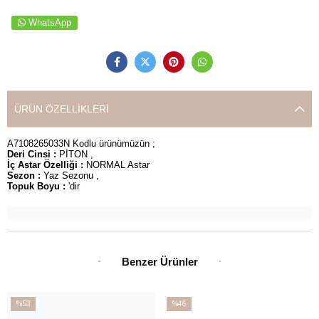
WhatsApp
ÜRÜN ÖZELLIKLERI
A7108265033N Kodlu ürünümüzün ;
Deri Cinsi :
PİTON ,
İç Astar Özelliği :
NORMAL Astar
Sezon :
Yaz Sezonu ,
Topuk Boyu :
'dir
Benzer Ürünler
%53
%46
İndirim
İndirim