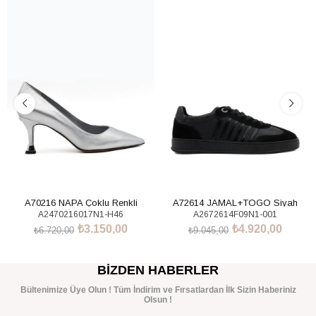
%53İndirim
%46İndirim
A70216 NAPA Çoklu Renkli
A72614 JAMAL+TOGO Siyah
A2470216017N1-H46
A2672614F09N1-001
Sneakers Ayakkabı
₺3.150,00
₺4.920,00
₺6.720,00
₺9.045,00
SEPETE EKLE
SEPETE EKLE
BIZDEN HABERLER
Bültenimize Üye Olun ! Tüm İndirim ve Fırsatlardan İlk Sizin Haberiniz
Olsun !