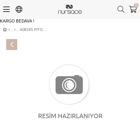
0
KARGO BEDAVA !
Üye Girişi
Üye Ol
A08265 PITON Çoklu Renkli