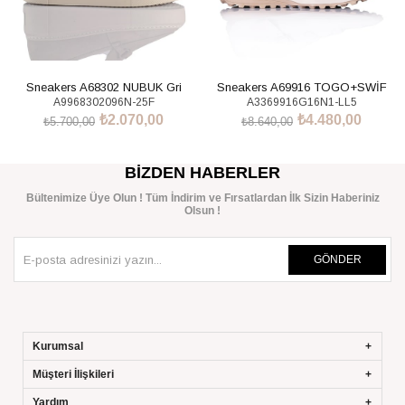
Sneakers A68302 NUBUK Gri
Sneakers A69916 TOGO+SWİF
A9968302096N-25F
A3369916G16N1-LL5
BEJ+NATURAL
₺2.070,00
₺4.480,00
₺5.700,00
₺8.640,00
SEPETE EKLE
SEPETE EKLE
BIZDEN HABERLER
Bültenimize Üye Olun ! Tüm İndirim ve Fırsatlardan İlk Sizin Haberiniz
Olsun !
GÖNDER
Kurumsal
Müşteri İlişkileri
Yardım