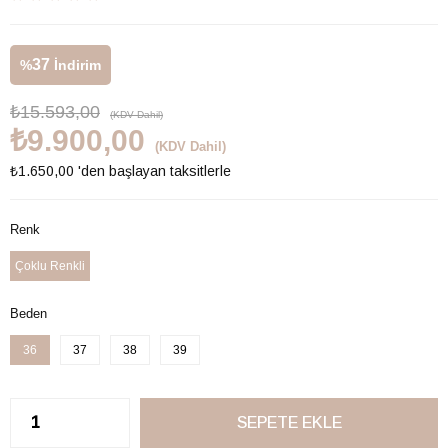
37
%
İndirim
₺15.593,00
(KDV Dahil)
₺9.900,00
(KDV Dahil)
₺1.650,00
'den başlayan taksitlerle
Renk
Çoklu Renkli
Beden
36
37
38
39