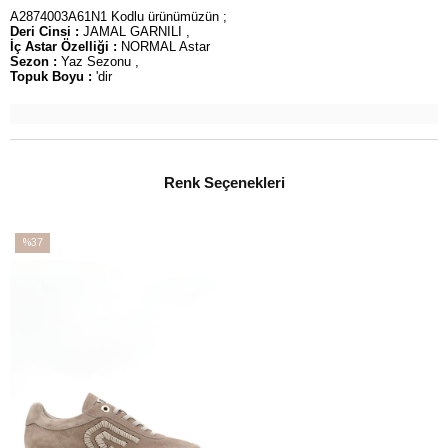
A2874003A61N1 Kodlu ürünümüzün ;
Deri Cinsi :
JAMAL GARNILI ,
İç Astar Özelliği :
NORMAL Astar
Sezon :
Yaz Sezonu ,
Topuk Boyu :
'dir
Renk Seçenekleri
%37
İndirim
%37İndirim