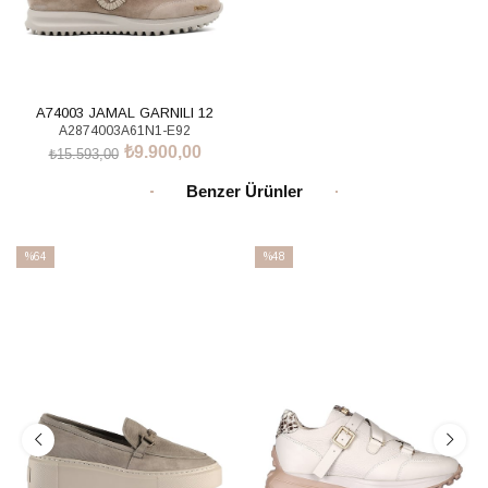
A74003 JAMAL GARNILI 12
A2874003A61N1-E92
₺9.900,00
₺15.593,00
SEPETE EKLE
Benzer Ürünler
%64
%48
İndirim
İndirim
%64İndirim
%48İndirim