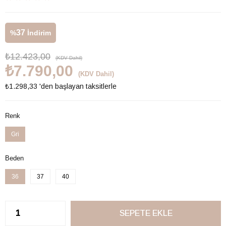
37
%
İndirim
₺12.423,00
(KDV Dahil)
₺7.790,00
(KDV Dahil)
₺1.298,33
'den başlayan taksitlerle
Renk
Gri
Beden
36
37
40