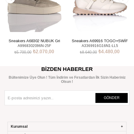
Sneakers A68302 NUBUK Gri
Sneakers A69916 TOGO+SWİF
A9968302096N-25F
A3369916G16N1-LL5
BEJ+NATURAL
₺2.070,00
₺4.480,00
₺5.700,00
₺8.640,00
SEPETE EKLE
SEPETE EKLE
BIZDEN HABERLER
Bültenimize Üye Olun ! Tüm İndirim ve Fırsatlardan İlk Sizin Haberiniz
Olsun !
GÖNDER
Kurumsal