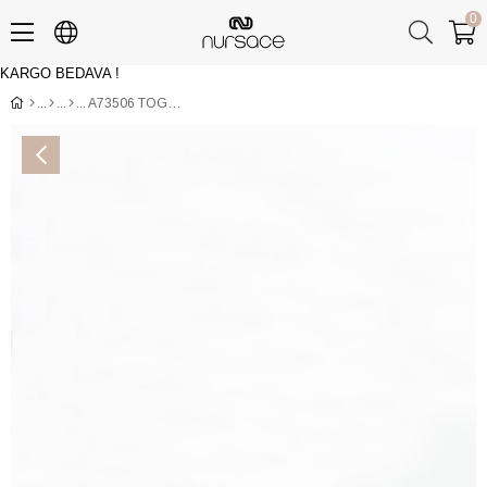
0
KARGO BEDAVA !
Üye Girişi
Üye Ol
A73506 TOGO+PİTON 21081