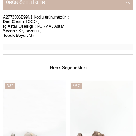
ÜRÜN ÖZELLIKLERI
A2773506E99N1 Kodlu ürünümüzün ;
Deri Cinsi :
TOGO ,
İç Astar Özelliği :
NORMAL Astar
Sezon :
Kış sezonu ,
Topuk Boyu :
'dir
Renk Seçenekleri
%37
%37
İndirim
İndirim
%37İndirim
%37İndirim