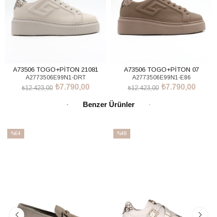
A73506 TOGO+PİTON 21081
A73506 TOGO+PİTON 07
A2773506E99N1-DRT
A2773506E99N1-E86
₺7.790,00
₺7.790,00
₺12.423,00
₺12.423,00
SEPETE EKLE
SEPETE EKLE
Benzer Ürünler
%64
%48
İndirim
İndirim
%64İndirim
%48İndirim