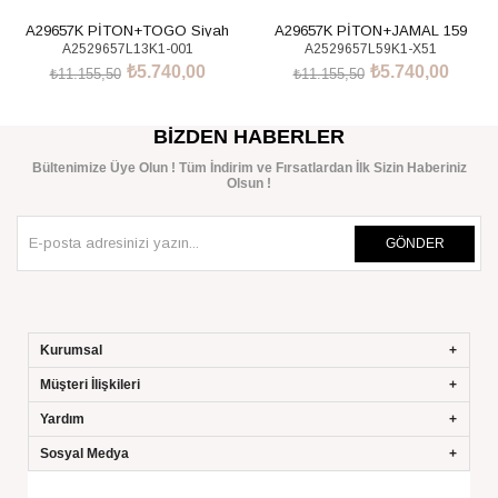
A29657K PİTON+TOGO Siyah
A29657K PİTON+JAMAL 159
A2529657L13K1-001
A2529657L59K1-X51
Ayakkabı
Ayakkabı
₺5.740,00
₺5.740,00
₺11.155,50
₺11.155,50
SEPETE EKLE
SEPETE EKLE
BIZDEN HABERLER
Bültenimize Üye Olun ! Tüm İndirim ve Fırsatlardan İlk Sizin Haberiniz
Olsun !
GÖNDER
Kurumsal
Müşteri İlişkileri
Yardım
Sosyal Medya