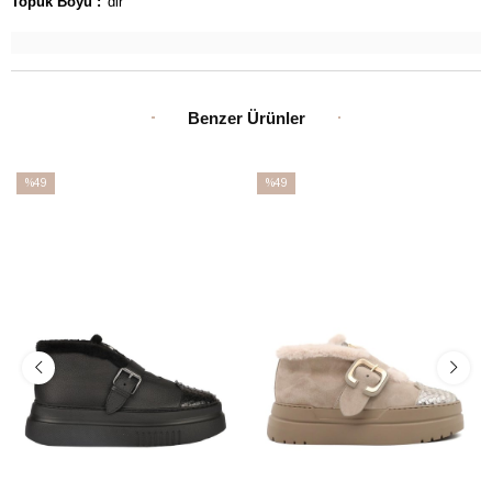
Topuk Boyu :
'dir
Benzer Ürünler
%49
%49
İndirim
İndirim
%49İndirim
%49İndirim