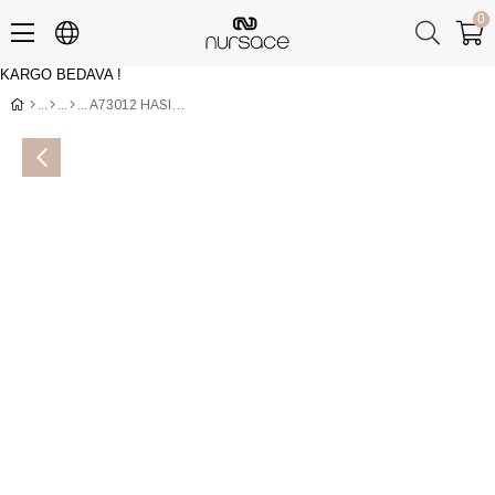
0
KARGO BEDAVA !
Üye Girişi
Üye Ol
A73012 HASIR+JAMAL RENK 1