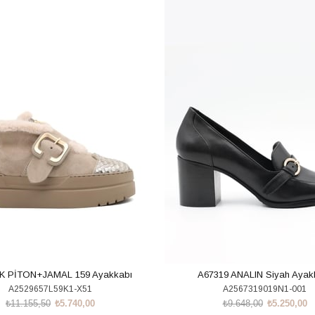
m
%46İndirim
K PİTON+JAMAL 159 Ayakkabı
A67319 ANALIN Siyah Ayak
A2529657L59K1-X51
A2567319019N1-001
₺11.155,50
₺5.740,00
₺9.648,00
₺5.250,00