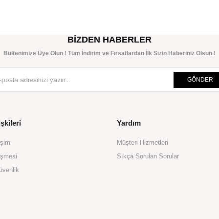
SEPETE EKLE
SEPETE EKLE
BIZDEN HABERLER
Bültenimize Üye Olun ! Tüm İndirim ve Fırsatlardan İlk Sizin Haberiniz Olsun !
GÖNDER
şkileri
Yardım
işim
Müşteri Hizmetleri
eşmesi
Sıkça Sorulan Sorular
üvenlik