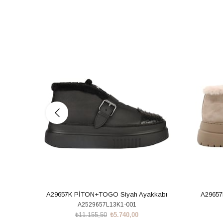
%49İndirim
%49İndiri
A29657K PİTON+TOGO Siyah Ayakkabı
A29657
A2529657L13K1-001
₺11.155,50
₺5.740,00