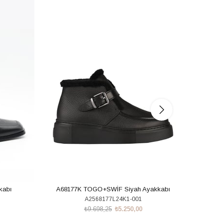
%46İndirim
%43İnd
kabı
A68177K TOGO+SWİF Siyah Ayakkabı
A2568177L24K1-001
₺9.698,25
₺5.250,00