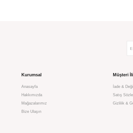
SEPETE EKLE
Kurumsal
Müşteri İli
Anasayfa
İade & Değ
Hakkımızda
Satış Sözl
Mağazalarımız
Gizlilik & G
Bize Ulaşın