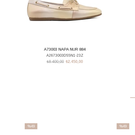
A73003 NAPA NUR 884
A2673003D55N1-23Z
₺8.400,00
₺2.450,00
SEPETE EKLE
%49
%49
İndirim
İndirim