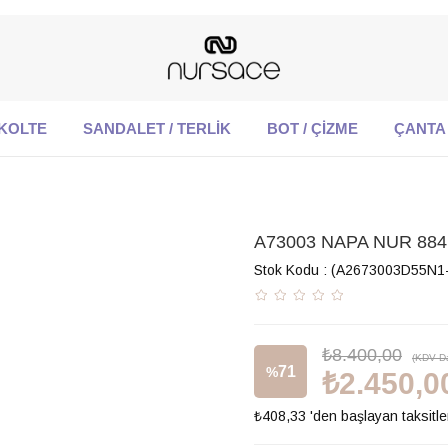
KOLTE
SANDALET / TERLİK
BOT / ÇİZME
ÇANTA
A73003 NAPA NUR 884
Stok Kodu
(A2673003D55N1
₺8.400,00
(KDV Da
71
%
₺2.450,0
₺408,33
'den başlayan taksitle
İndirim