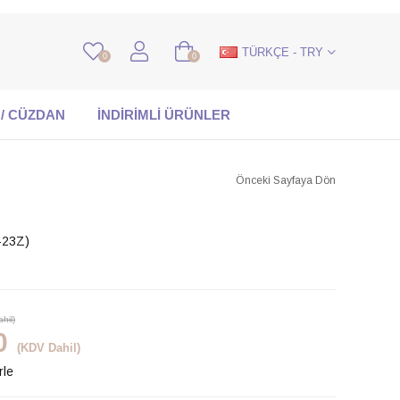
TÜRKÇE - TRY
0
0
 / CÜZDAN
İNDİRİMLİ ÜRÜNLER
Önceki Sayfaya Dön
-23Z)
hil)
0
(KDV Dahil)
rle