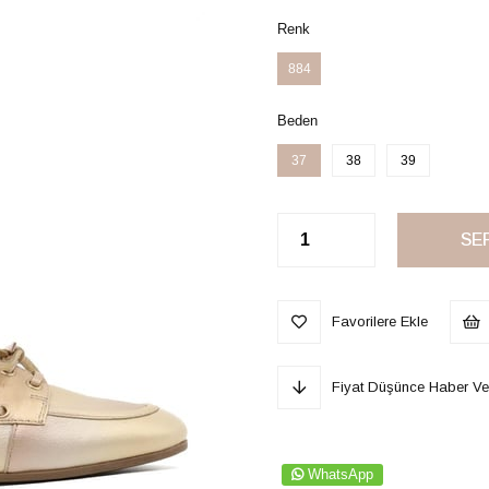
Renk
884
Beden
37
38
39
Favorilere Ekle
Fiyat Düşünce Haber Ve
WhatsApp