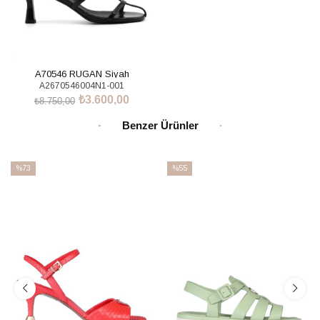
A70546 RUGAN Siyah
A2670546004N1-001
₺3.600,00
₺8.750,00
SEPETE EKLE
Benzer Ürünler
%73
%55
İndirim
İndirim
%73İndirim
%55İndirim