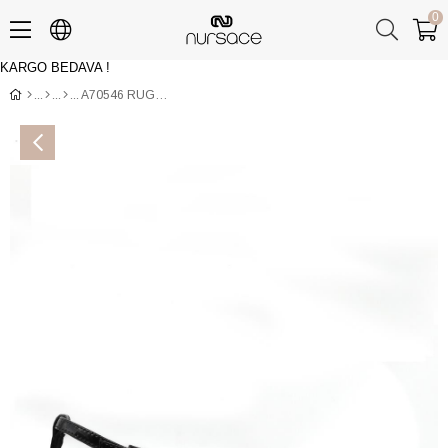
0
KARGO BEDAVA !
Üye Girişi
Üye Ol
A70546 RUGAN Siyah