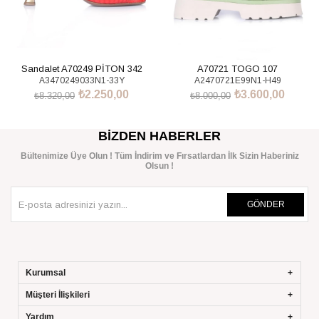
Sandalet A70249 PİTON 342
A70721 TOGO 107
A3470249033N1-33Y
A2470721E99N1-H49
₺2.250,00
₺3.600,00
₺8.320,00
₺8.000,00
SEPETE EKLE
SEPETE EKLE
BIZDEN HABERLER
Bültenimize Üye Olun ! Tüm İndirim ve Fırsatlardan İlk Sizin Haberiniz
Olsun !
GÖNDER
Kurumsal
Müşteri İlişkileri
Yardım