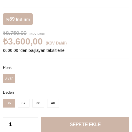
59
%
İndirim
₺8.750,00
(KDV Dahil)
₺3.600,00
(KDV Dahil)
₺600,00
'den başlayan taksitlerle
Renk
Siyah
Beden
36
37
38
40