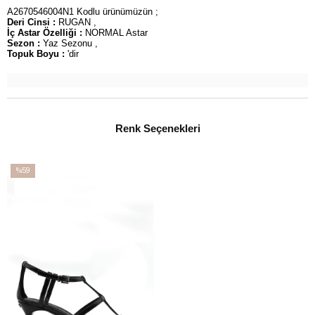
A2670546004N1 Kodlu ürünümüzün ;
Deri Cinsi :
RUGAN ,
İç Astar Özelliği :
NORMAL Astar
Sezon :
Yaz Sezonu ,
Topuk Boyu :
'dir
Renk Seçenekleri
%59
İndirim
%59İndirim