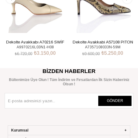
Dekolte Ayakkabı A70216 SWİF
Dekolte Ayakkabi A57108 PITON
A9970216L03N1-H08
A7357108033N-59M
Bej+Natural
Sarı
₺3.150,00
₺5.250,00
₺6.720,00
₺9.600,00
SEPETE EKLE
SEPETE EKLE
BIZDEN HABERLER
Bültenimize Üye Olun ! Tüm İndirim ve Fırsatlardan İlk Sizin Haberiniz
Olsun !
GÖNDER
Kurumsal