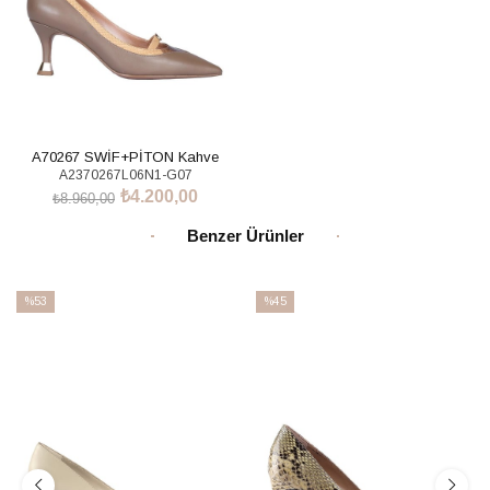
A70267 SWİF+PİTON Kahve
A2370267L06N1-G07
₺4.200,00
₺8.960,00
SEPETE EKLE
Benzer Ürünler
%53
%45
İndirim
İndirim
%53İndirim
%45İndirim