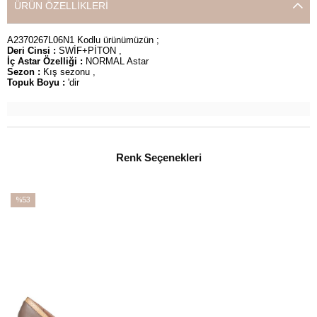
ÜRÜN ÖZELLIKLERI
A2370267L06N1 Kodlu ürünümüzün ;
Deri Cinsi :
SWİF+PİTON ,
İç Astar Özelliği :
NORMAL Astar
Sezon :
Kış sezonu ,
Topuk Boyu :
'dir
Renk Seçenekleri
%53
İndirim
%53İndirim