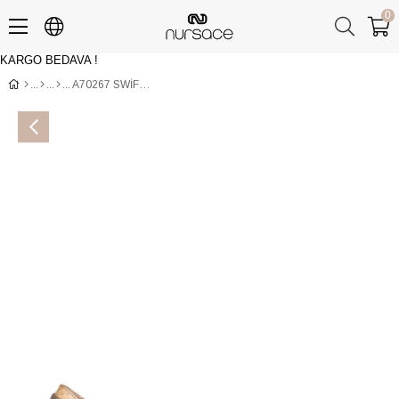
0
KARGO BEDAVA !
Üye Girişi
Üye Ol
A70267 SWİF+PİTON Kahve