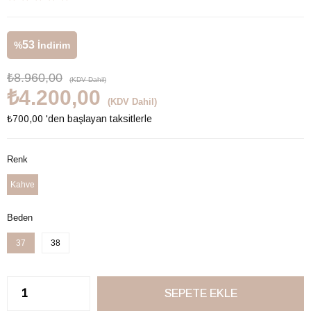
53
%
İndirim
₺8.960,00
(KDV Dahil)
₺4.200,00
(KDV Dahil)
₺700,00
'den başlayan taksitlerle
Renk
Kahve
Beden
37
38