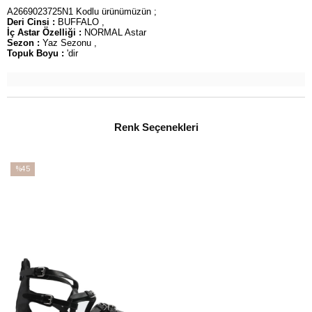
A2669023725N1 Kodlu ürünümüzün ;
Deri Cinsi :
BUFFALO ,
İç Astar Özelliği :
NORMAL Astar
Sezon :
Yaz Sezonu ,
Topuk Boyu :
'dir
Renk Seçenekleri
%45
İndirim
%45İndirim