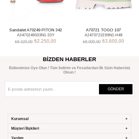
Sandalet A70249 PİTON 342
A70721 TOGO 107
A3470249033N1-33Y
A2470721E99N1-H49
₺2.250,00
₺3.600,00
₺8.320,00
₺8.000,00
SEPETE EKLE
SEPETE EKLE
BIZDEN HABERLER
Bültenimize Üye Olun ! Tüm İndirim ve Fırsatlardan İlk Sizin Haberiniz
Olsun !
GÖNDER
Kurumsal
Müşteri İlişkileri
Yardım