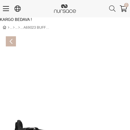
0
KARGO BEDAVA !
Üye Girişi
Üye Ol
A69023 BUFFALO NERO