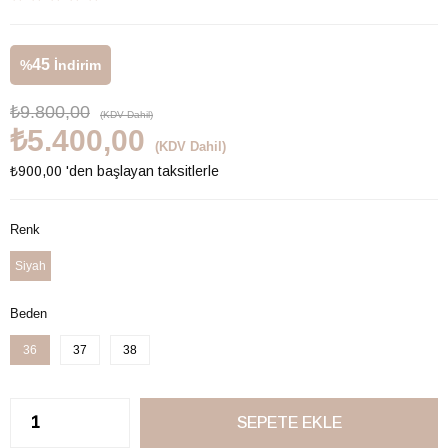
45
%
İndirim
₺9.800,00
(KDV Dahil)
₺5.400,00
(KDV Dahil)
₺900,00
'den başlayan taksitlerle
Renk
Siyah
Beden
36
37
38