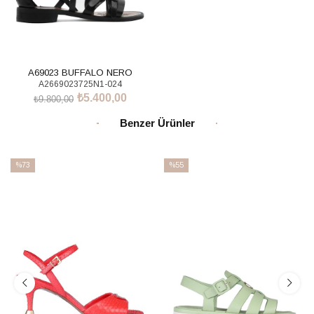
A69023 BUFFALO NERO
A2669023725N1-024
₺5.400,00
₺9.800,00
SEPETE EKLE
Benzer Ürünler
%73
%55
İndirim
İndirim
%73İndirim
%55İndirim