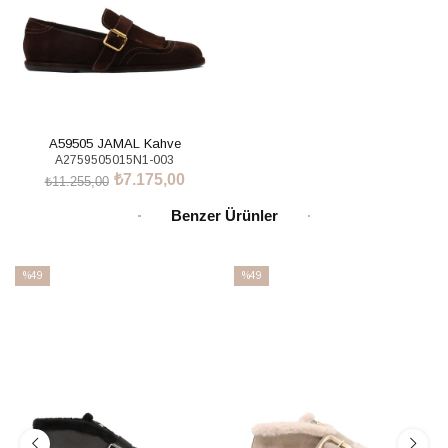
A59505 JAMAL Kahve
A2759505015N1-003
₺7.175,00
₺11.255,00
SEPETE EKLE
Benzer Ürünler
%49
%49
İndirim
İndirim
%49İndirim
%49İndirim