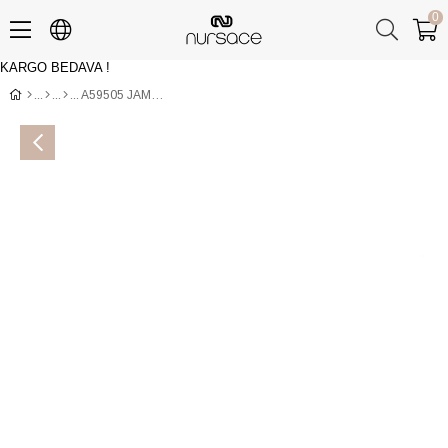
0
KARGO BEDAVA !
Üye Girişi
Üye Ol
A59505 JAMAL Kahve