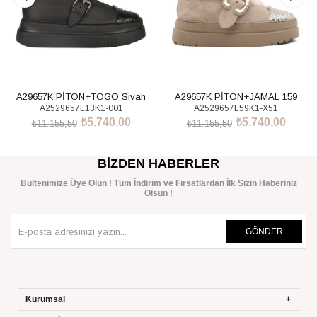
A29657K PİTON+TOGO Siyah
A29657K PİTON+JAMAL 159
A2529657L13K1-001
A2529657L59K1-X51
Ayakkabı
Ayakkabı
₺5.740,00
₺5.740,00
₺11.155,50
₺11.155,50
SEPETE EKLE
SEPETE EKLE
BIZDEN HABERLER
Bültenimize Üye Olun ! Tüm İndirim ve Fırsatlardan İlk Sizin Haberiniz
Olsun !
GÖNDER
Kurumsal