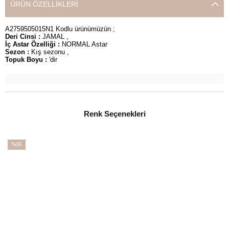
ÜRÜN ÖZELLIKLERI
A2759505015N1 Kodlu ürünümüzün ;
Deri Cinsi :
JAMAL ,
İç Astar Özelliği :
NORMAL Astar
Sezon :
Kış sezonu ,
Topuk Boyu :
'dir
Renk Seçenekleri
%36
İndirim
%36İndirim