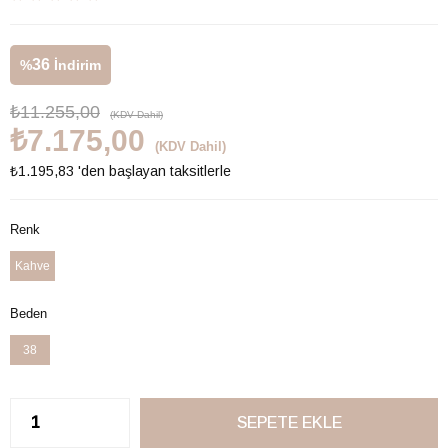
36
%
İndirim
₺11.255,00
(KDV Dahil)
₺7.175,00
(KDV Dahil)
₺1.195,83
'den başlayan taksitlerle
Renk
Kahve
Beden
38