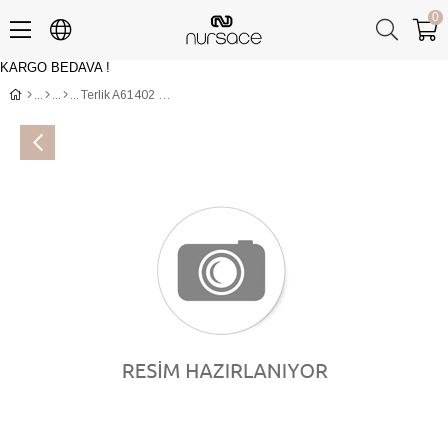
0
KARGO BEDAVA !
Üye Girişi
Üye Ol
Terlik A61402 NAPA NUR Turuncu