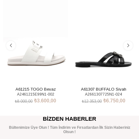
%55İndirim
%45İndirim
A61215 TOGO Beyaz
A61307 BUFFALO Siyah
A2461215E99N1-002
A2661307725N1-024
₺3.600,00
₺6.750,00
₺8.000,00
₺12.353,00
SEPETE EKLE
SEPETE EKLE
BIZDEN HABERLER
Bültenimize Üye Olun ! Tüm İndirim ve Fırsatlardan İlk Sizin Haberiniz
Olsun !