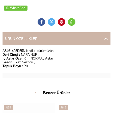
WhatsApp
ÜRÜN ÖZELLIKLERI
A8461405D55N Kodlu ürünümüzün ;
Deri Cinsi :
NAPA NUR ,
İç Astar Özelliği :
NORMAL Astar
Sezon :
Yaz Sezonu ,
Topuk Boyu :
'dir
Benzer Ürünler
%55
%45
İndirim
İndirim