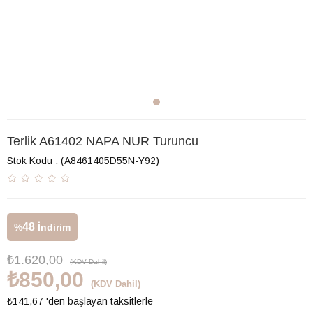
Terlik A61402 NAPA NUR Turuncu
Stok Kodu
(A8461405D55N-Y92)
48
%
İndirim
₺1.620,00
(KDV Dahil)
₺850,00
(KDV Dahil)
₺141,67
'den başlayan taksitlerle