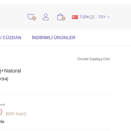
TÜRKÇE - TRY
0
0
 / CÜZDAN
İNDİRİMLİ ÜRÜNLER
Önceki Sayfaya Dön
j+Natural
K94)
hil)
0
(KDV Dahil)
rle