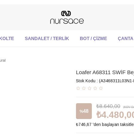
KOLTE
SANDALET / TERLİK
BOT / ÇİZME
ÇANTA
ural
Loafer A68311 SWİF Be
Stok Kodu
(A3468311L03N1-
₺8.640,00
(KDV Da
48
%
₺4.480,0
₺746,67
'den başlayan taksitle
İndirim