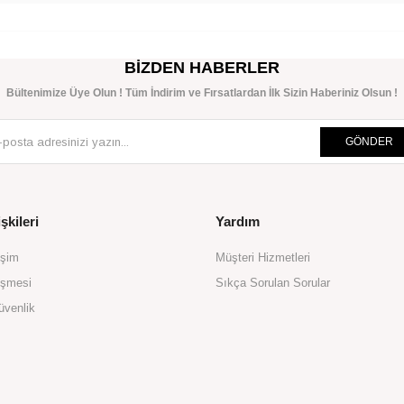
BIZDEN HABERLER
Bültenimize Üye Olun ! Tüm İndirim ve Fırsatlardan İlk Sizin Haberiniz Olsun !
GÖNDER
şkileri
Yardım
işim
Müşteri Hizmetleri
eşmesi
Sıkça Sorulan Sorular
üvenlik