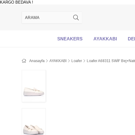
KARGO BEDAVA !
SNEAKERS
AYAKKABI
DE
Anasayfa
AYAKKABI
Loafer
Loafer A68311 SWİF Bej+Nat