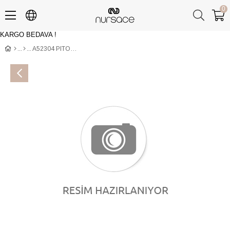
0
KARGO BEDAVA !
Üye Girişi
Üye Ol
A52304 PITON+NUBUK Çoklu Renkli