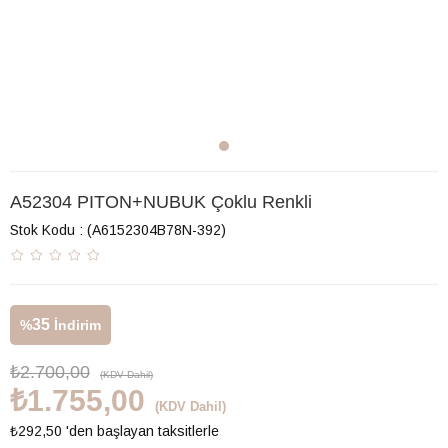
A52304 PITON+NUBUK Çoklu Renkli
Stok Kodu
(A6152304B78N-392)
35
%
İndirim
₺2.700,00
(KDV Dahil)
₺1.755,00
(KDV Dahil)
₺292,50
'den başlayan taksitlerle