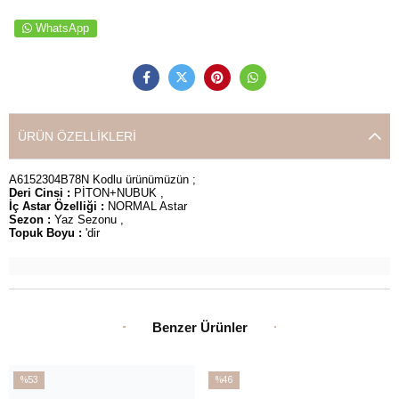
WhatsApp
ÜRÜN ÖZELLIKLERI
A6152304B78N Kodlu ürünümüzün ;
Deri Cinsi :
PİTON+NUBUK ,
İç Astar Özelliği :
NORMAL Astar
Sezon :
Yaz Sezonu ,
Topuk Boyu :
'dir
Benzer Ürünler
%53
%46
İndirim
İndirim