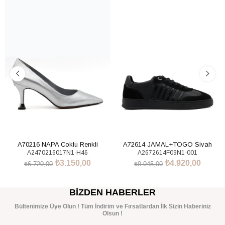
%53İndirim
%46İndirim
A70216 NAPA Çoklu Renkli
A72614 JAMAL+TOGO Siyah
A2470216017N1-H46
A2672614F09N1-001
Sneakers Ayakkabı
₺3.150,00
₺4.920,00
₺6.720,00
₺9.045,00
SEPETE EKLE
SEPETE EKLE
BIZDEN HABERLER
Bültenimize Üye Olun ! Tüm İndirim ve Fırsatlardan İlk Sizin Haberiniz
Olsun !