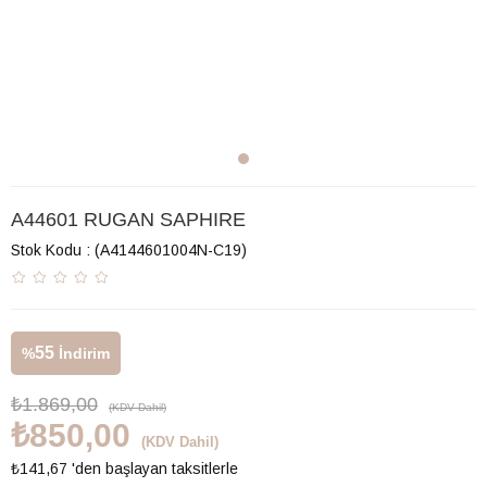
A44601 RUGAN SAPHIRE
Stok Kodu
(A4144601004N-C19)
55
%
İndirim
₺1.869,00
(KDV Dahil)
₺850,00
(KDV Dahil)
₺141,67
'den başlayan taksitlerle