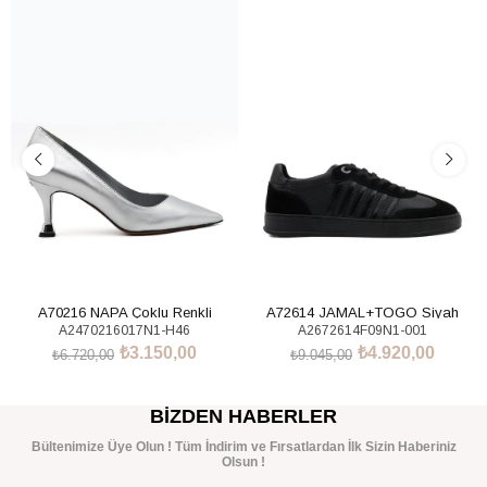
%53İndirim
%46İndirim
A70216 NAPA Çoklu Renkli
A72614 JAMAL+TOGO Siyah
A2470216017N1-H46
A2672614F09N1-001
Sneakers Ayakkabı
₺3.150,00
₺4.920,00
₺6.720,00
₺9.045,00
SEPETE EKLE
SEPETE EKLE
BIZDEN HABERLER
Bültenimize Üye Olun ! Tüm İndirim ve Fırsatlardan İlk Sizin Haberiniz
Olsun !