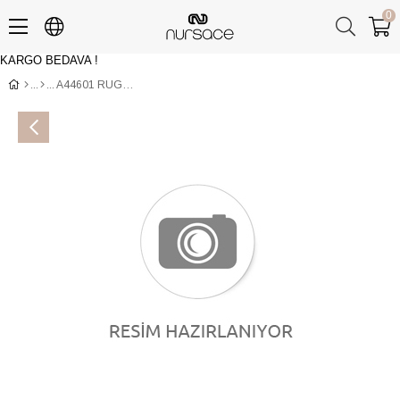
0
KARGO BEDAVA !
Üye Girişi
Üye Ol
A44601 RUGAN SAPHIRE