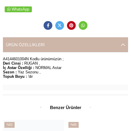
WhatsApp
ÜRÜN ÖZELLIKLERI
A4144601004N Kodlu ürünümüzün ;
Deri Cinsi :
RUGAN ,
İç Astar Özelliği :
NORMAL Astar
Sezon :
Yaz Sezonu ,
Topuk Boyu :
'dir
Benzer Ürünler
%53
%46
İndirim
İndirim