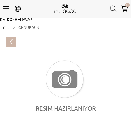
0
KARGO BEDAVA !
Üye Girişi
Üye Ol
CNNUR08 NAPPA Çoklu Renkli