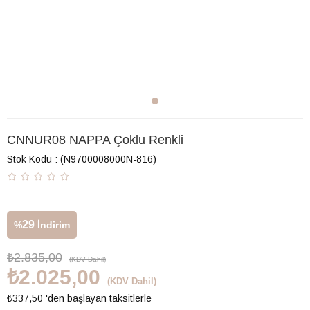
CNNUR08 NAPPA Çoklu Renkli
Stok Kodu
(N9700008000N-816)
29
%
İndirim
₺2.835,00
(KDV Dahil)
₺2.025,00
(KDV Dahil)
₺337,50
'den başlayan taksitlerle