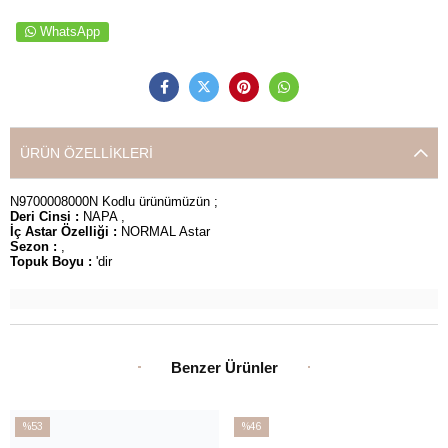
WhatsApp
ÜRÜN ÖZELLIKLERI
N9700008000N Kodlu ürünümüzün ;
Deri Cinsi :
NAPA ,
İç Astar Özelliği :
NORMAL Astar
Sezon :
,
Topuk Boyu :
'dir
Benzer Ürünler
%53
%46
İndirim
İndirim