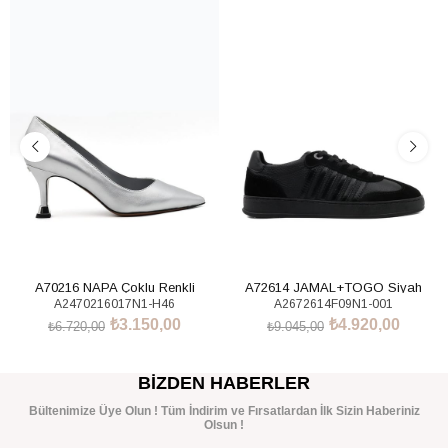
%53İndirim
%46İndirim
A70216 NAPA Çoklu Renkli
A72614 JAMAL+TOGO Siyah
A2470216017N1-H46
A2672614F09N1-001
Sneakers Ayakkabı
₺3.150,00
₺4.920,00
₺6.720,00
₺9.045,00
SEPETE EKLE
SEPETE EKLE
BIZDEN HABERLER
Bültenimize Üye Olun ! Tüm İndirim ve Fırsatlardan İlk Sizin Haberiniz
Olsun !