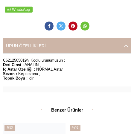
WhatsApp
ÜRÜN ÖZELLIKLERI
C6212505019N Kodlu ürünümüzün ;
Deri Cinsi :
ANALIN ,
İç Astar Özelliği :
NORMAL Astar
Sezon :
Kış sezonu ,
Topuk Boyu :
'dir
Benzer Ürünler
%53
%46
İndirim
İndirim