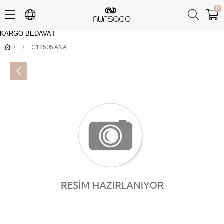
0
KARGO BEDAVA !
Üye Girişi
Üye Ol
C12505 ANALIN Siyah