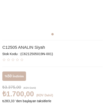
C12505 ANALIN Siyah
Stok Kodu
(C6212505019N-001)
50
%
İndirim
₺3.375,00
(KDV Dahil)
₺1.700,00
(KDV Dahil)
₺283,33
'den başlayan taksitlerle