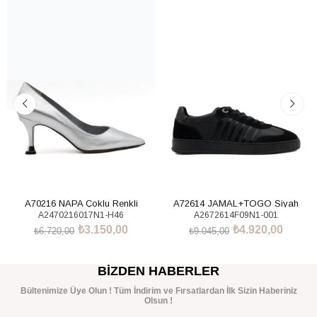
%53İndirim
%46İndirim
A70216 NAPA Çoklu Renkli
A72614 JAMAL+TOGO Siyah
A2470216017N1-H46
A2672614F09N1-001
Sneakers Ayakkabı
₺3.150,00
₺4.920,00
₺6.720,00
₺9.045,00
SEPETE EKLE
SEPETE EKLE
BIZDEN HABERLER
Bültenimize Üye Olun ! Tüm İndirim ve Fırsatlardan İlk Sizin Haberiniz
Olsun !