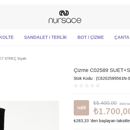
KOLTE
SANDALET / TERLİK
BOT / ÇİZME
ÇANTA
ET STREÇ Siyah
Çizme C02589 SUET+S
Stok Kodu
(C6202589561N-0
₺5.400,00
(KDV Da
69
%
₺1.700,0
₺283,33
'den başlayan taksitle
İndirim