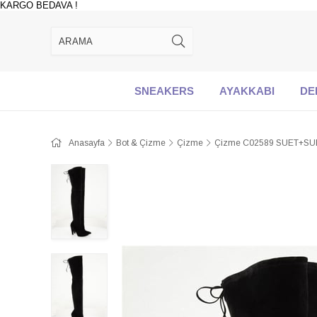
KARGO BEDAVA !
SNEAKERS
AYAKKABI
DE
Anasayfa
Bot & Çizme
Çizme
Çizme C02589 SUET+SU