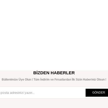
BIZDEN HABERLER
Bültenimize Üye Olun ! Tüm İndirim ve Fırsatlardan İlk Sizin Haberiniz Olsun !
GÖNDER