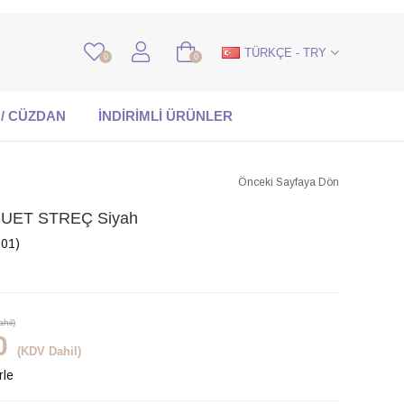
TÜRKÇE - TRY
0
0
 / CÜZDAN
İNDİRİMLİ ÜRÜNLER
Önceki Sayfaya Dön
UET STREÇ Siyah
01)
hil)
0
(KDV Dahil)
rle