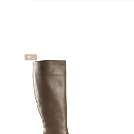
%45
İndirim
%45İndirim