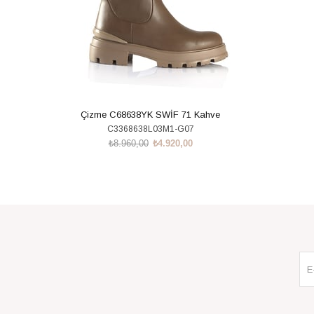
Çizme C68638YK SWİF 71 Kahve
C3368638L03M1-G07
₺8.960,00
₺4.920,00
SEPETE EKLE