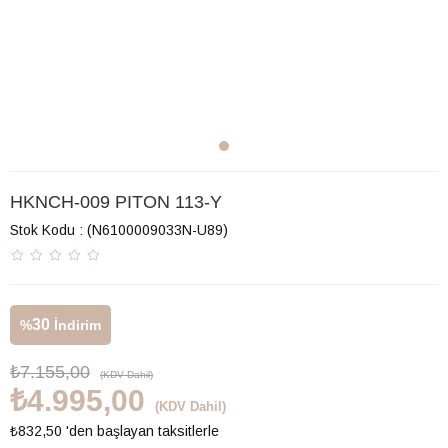
HKNCH-009 PITON 113-Y
Stok Kodu
(N6100009033N-U89)
30
%
İndirim
₺7.155,00
(KDV Dahil)
₺4.995,00
(KDV Dahil)
₺832,50
'den başlayan taksitlerle