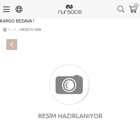
0
KARGO BEDAVA !
Üye Girişi
Üye Ol
HKNCH-009 PITON 113-Y