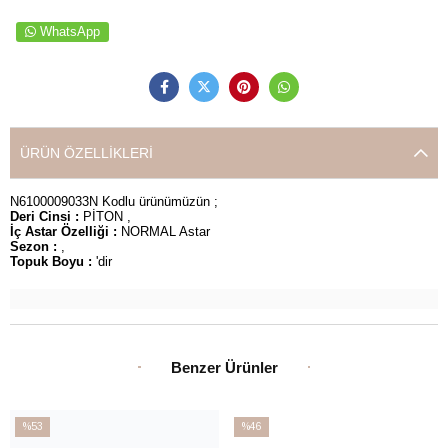
WhatsApp
ÜRÜN ÖZELLIKLERI
N6100009033N Kodlu ürünümüzün ;
Deri Cinsi :
PİTON ,
İç Astar Özelliği :
NORMAL Astar
Sezon :
,
Topuk Boyu :
'dir
Benzer Ürünler
%53
%46
İndirim
İndirim