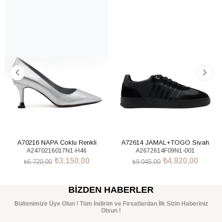
%53İndirim
%46İndirim
A70216 NAPA Çoklu Renkli
A72614 JAMAL+TOGO Siyah
A2470216017N1-H46
A2672614F09N1-001
Sneakers Ayakkabı
₺3.150,00
₺4.920,00
₺6.720,00
₺9.045,00
SEPETE EKLE
SEPETE EKLE
BIZDEN HABERLER
Bültenimize Üye Olun ! Tüm İndirim ve Fırsatlardan İlk Sizin Haberiniz
Olsun !