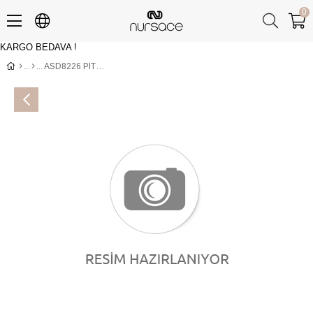
0
KARGO BEDAVA !
Üye Girişi
Üye Ol
ASD8226 PITON Mavi