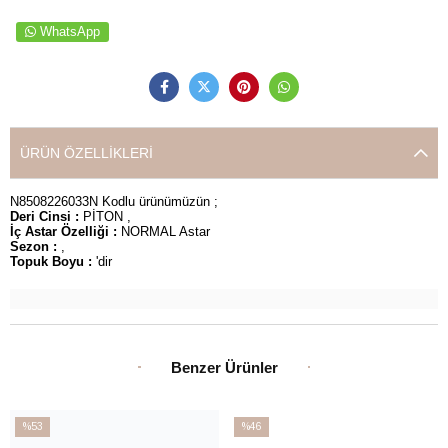
WhatsApp
ÜRÜN ÖZELLIKLERI
N8508226033N Kodlu ürünümüzün ;
Deri Cinsi :
PİTON ,
İç Astar Özelliği :
NORMAL Astar
Sezon :
,
Topuk Boyu :
'dir
Benzer Ürünler
%53
%46
İndirim
İndirim