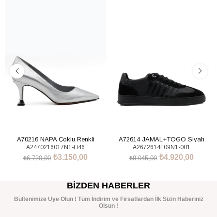
%53İndirim
%46İndirim
A70216 NAPA Çoklu Renkli
A72614 JAMAL+TOGO Siyah
A2470216017N1-H46
A2672614F09N1-001
Sneakers Ayakkabı
₺3.150,00
₺4.920,00
₺6.720,00
₺9.045,00
SEPETE EKLE
SEPETE EKLE
BIZDEN HABERLER
Bültenimize Üye Olun ! Tüm İndirim ve Fırsatlardan İlk Sizin Haberiniz
Olsun !