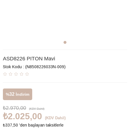
ASD8226 PITON Mavi
Stok Kodu
(N8508226033N-009)
32
%
İndirim
₺2.970,00
(KDV Dahil)
₺2.025,00
(KDV Dahil)
₺337,50
'den başlayan taksitlerle