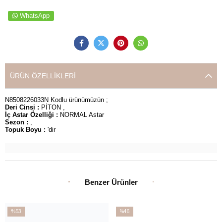
WhatsApp
ÜRÜN ÖZELLIKLERI
N8508226033N Kodlu ürünümüzün ;
Deri Cinsi :
PİTON ,
İç Astar Özelliği :
NORMAL Astar
Sezon :
,
Topuk Boyu :
'dir
Benzer Ürünler
%53
%46
İndirim
İndirim