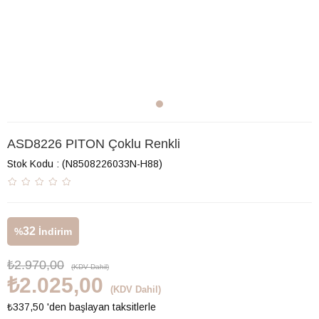
ASD8226 PITON Çoklu Renkli
Stok Kodu
(N8508226033N-H88)
32
%
İndirim
₺2.970,00
(KDV Dahil)
₺2.025,00
(KDV Dahil)
₺337,50
'den başlayan taksitlerle