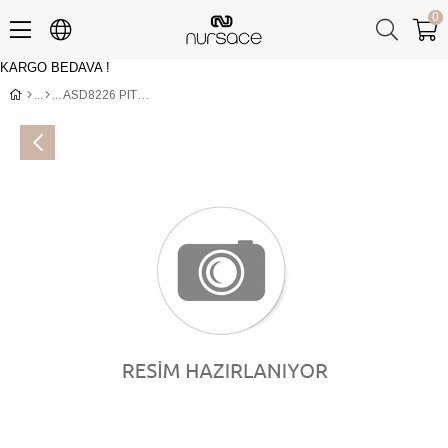
0
KARGO BEDAVA !
Üye Girişi
Üye Ol
ASD8226 PITON Çoklu Renkli