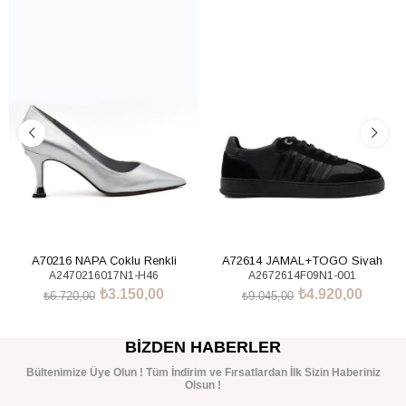
%53İndirim
%46İndirim
A70216 NAPA Çoklu Renkli
A72614 JAMAL+TOGO Siyah
A2470216017N1-H46
A2672614F09N1-001
Sneakers Ayakkabı
₺3.150,00
₺4.920,00
₺6.720,00
₺9.045,00
SEPETE EKLE
SEPETE EKLE
BIZDEN HABERLER
Bültenimize Üye Olun ! Tüm İndirim ve Fırsatlardan İlk Sizin Haberiniz
Olsun !