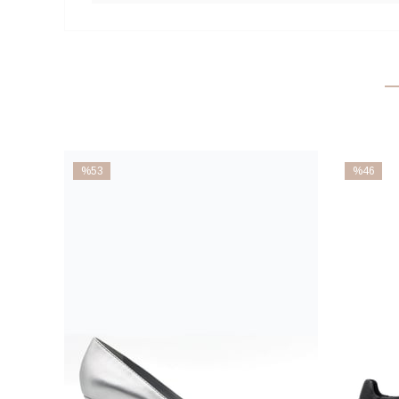
%53
%46
İndirim
İndirim
%53İndirim
%46İndiri