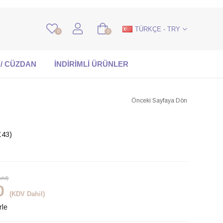
TÜRKÇE - TRY
0
0
 / CÜZDAN
İNDİRİMLİ ÜRÜNLER
Önceki Sayfaya Dön
Z43)
hil)
0
(KDV Dahil)
rle