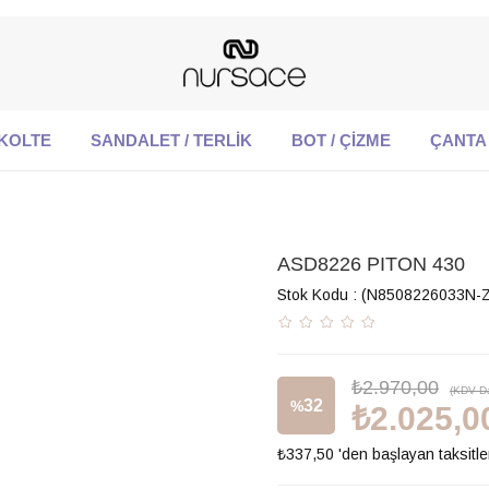
KOLTE
SANDALET / TERLİK
BOT / ÇİZME
ÇANTA
ASD8226 PITON 430
Stok Kodu
(N8508226033N-
₺2.970,00
(KDV Da
32
%
₺2.025,0
₺337,50
'den başlayan taksitle
İndirim