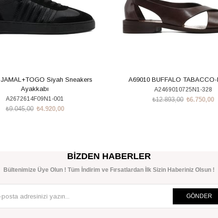
 JAMAL+TOGO Siyah Sneakers
A69010 BUFFALO TABACCO
Ayakkabı
A2469010725N1-328
A2672614F09N1-001
₺12.893,00
₺6.750,00
₺9.045,00
₺4.920,00
SEPETE EKLE
SEPETE EKLE
BIZDEN HABERLER
Bültenimize Üye Olun ! Tüm İndirim ve Fırsatlardan İlk Sizin Haberiniz Olsun !
GÖNDER