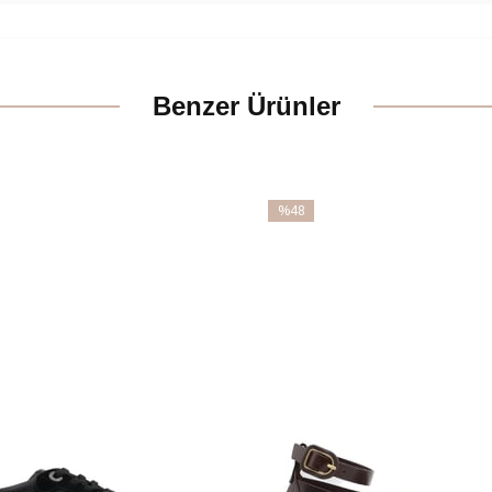
Benzer Ürünler
%48
İndirim
m
%48İndirim