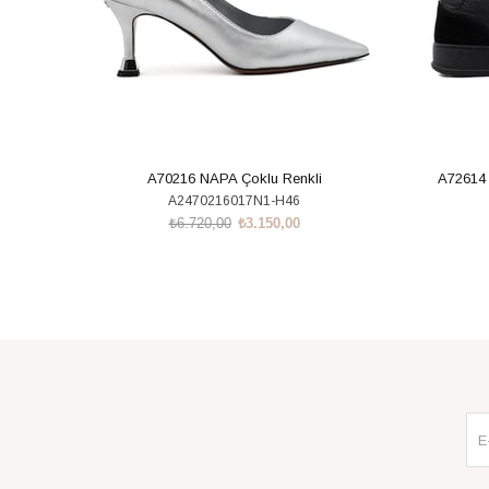
A70216 NAPA Çoklu Renkli
A72614
A2470216017N1-H46
₺6.720,00
₺3.150,00
SEPETE EKLE