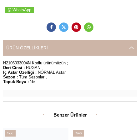
WhatsApp
ÜRÜN ÖZELLIKLERI
N2106033004N Kodlu ürünümüzün ;
Deri Cinsi :
RUGAN ,
İç Astar Özelliği :
NORMAL Astar
Sezon :
Tüm Sezonlar ,
Topuk Boyu :
'dir
Benzer Ürünler
%53
%46
İndirim
İndirim