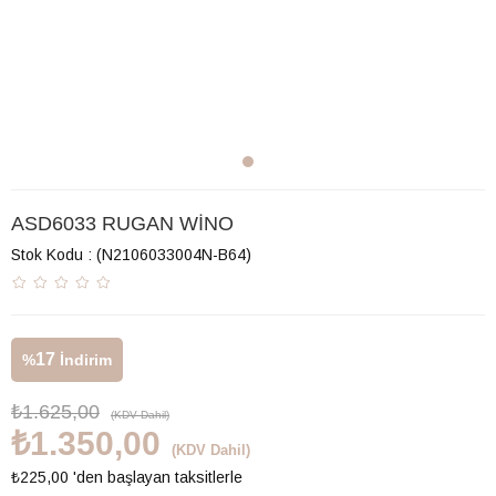
ASD6033 RUGAN WİNO
Stok Kodu
(N2106033004N-B64)
17
%
İndirim
₺1.625,00
(KDV Dahil)
₺1.350,00
(KDV Dahil)
₺225,00
'den başlayan taksitlerle