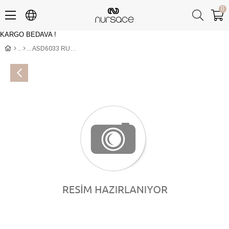
0
KARGO BEDAVA !
Üye Girişi
Üye Ol
ASD6033 RUGAN WİNO