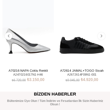
%53İndirim
%46İndirim
A70216 NAPA Çoklu Renkli
A72614 JAMAL+TOGO Siyah
A2470216017N1-H46
A2672614F09N1-001
Sneakers Ayakkabı
₺3.150,00
₺4.920,00
₺6.720,00
₺9.045,00
SEPETE EKLE
SEPETE EKLE
BIZDEN HABERLER
Bültenimize Üye Olun ! Tüm İndirim ve Fırsatlardan İlk Sizin Haberiniz
Olsun !