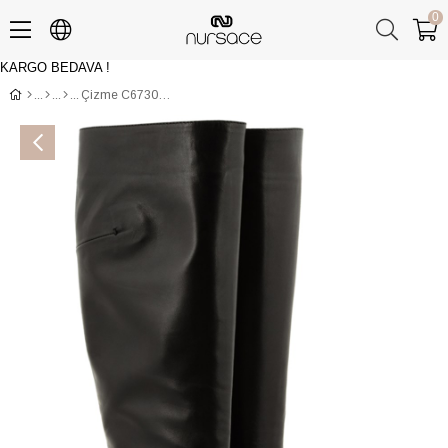
0
KARGO BEDAVA !
Üye Girişi
Üye Ol
Çizme C67303 NAPPA Siyah