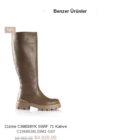
Benzer Ürünler
%45
İndirim
%45İndirim
Çizme C68638YK SWİF 71 Kahve
C3368638L03M1-G07
₺4.920,00
₺8.960,00