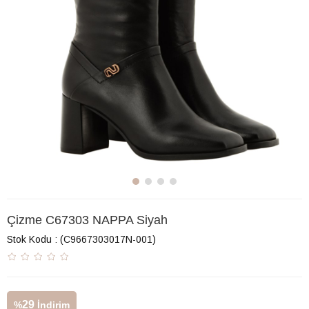
Çizme C67303 NAPPA Siyah
Stok Kodu
(C9667303017N-001)
29
%
İndirim