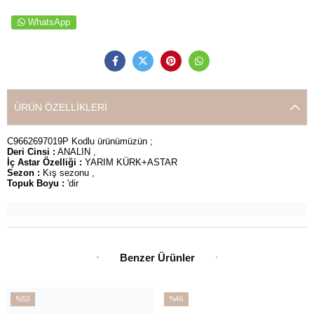
WhatsApp
ÜRÜN ÖZELLIKLERI
C9662697019P Kodlu ürünümüzün ;
Deri Cinsi :
ANALIN ,
İç Astar Özelliği :
YARIM KÜRK+ASTAR
Sezon :
Kış sezonu ,
Topuk Boyu :
'dir
Benzer Ürünler
%53
%46
İndirim
İndirim