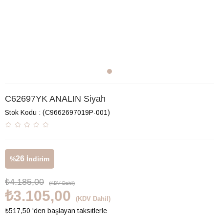
C62697YK ANALIN Siyah
Stok Kodu
(C9662697019P-001)
26
%
İndirim
₺4.185,00
(KDV Dahil)
₺3.105,00
(KDV Dahil)
₺517,50
'den başlayan taksitlerle