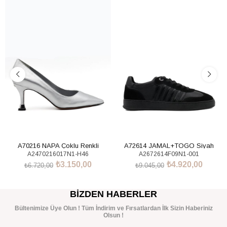
%53İndirim
%46İndirim
A70216 NAPA Çoklu Renkli
A72614 JAMAL+TOGO Siyah
A2470216017N1-H46
A2672614F09N1-001
Sneakers Ayakkabı
₺3.150,00
₺4.920,00
₺6.720,00
₺9.045,00
SEPETE EKLE
SEPETE EKLE
BIZDEN HABERLER
Bültenimize Üye Olun ! Tüm İndirim ve Fırsatlardan İlk Sizin Haberiniz
Olsun !