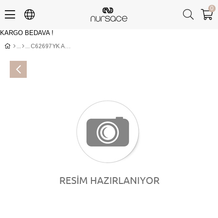
0
KARGO BEDAVA !
Üye Girişi
Üye Ol
C62697YK ANALIN Siyah