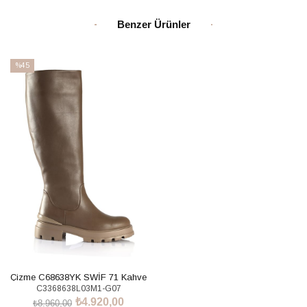
Benzer Ürünler
%45
İndirim
%45İndirim
Çizme C68638YK SWİF 71 Kahve
C3368638L03M1-G07
₺4.920,00
₺8.960,00