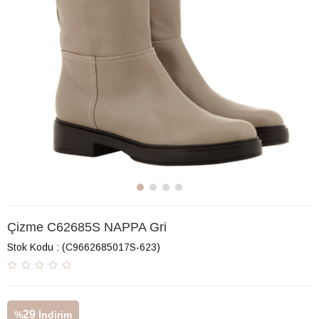
Çizme C62685S NAPPA Gri
Stok Kodu
(C9662685017S-623)
29
%
İndirim