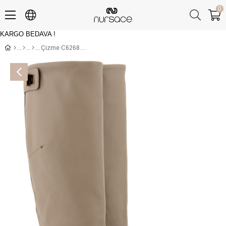
0
KARGO BEDAVA !
Üye Girişi
Üye Ol
Çizme C62685S NAPPA Gri