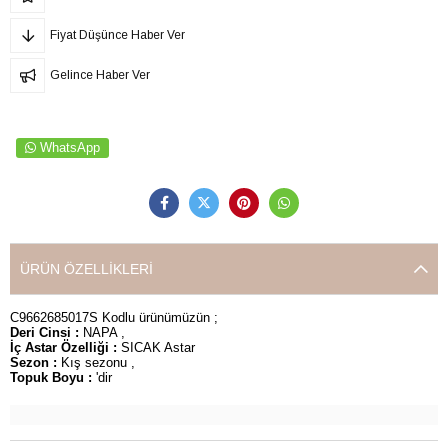
Fiyat Düşünce Haber Ver
Gelince Haber Ver
WhatsApp
ÜRÜN ÖZELLIKLERI
C9662685017S Kodlu ürünümüzün ;
Deri Cinsi :
NAPA ,
İç Astar Özelliği :
SICAK Astar
Sezon :
Kış sezonu ,
Topuk Boyu :
'dir