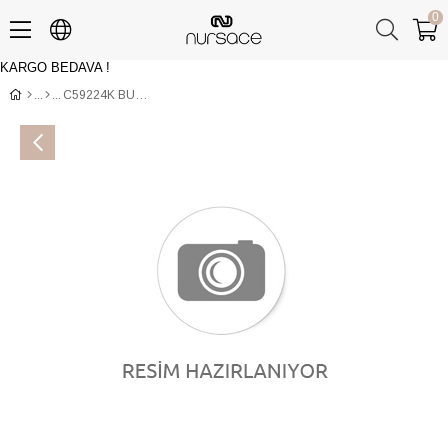
0
KARGO BEDAVA !
Üye Girişi
Üye Ol
C59224K BUFFALO Siyah