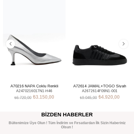
%53İndirim
%46İndirim
A70216 NAPA Çoklu Renkli
A72614 JAMAL+TOGO Siyah
A2470216017N1-H46
A2672614F09N1-001
Sneakers Ayakkabı
₺3.150,00
₺4.920,00
₺6.720,00
₺9.045,00
SEPETE EKLE
SEPETE EKLE
BIZDEN HABERLER
Bültenimize Üye Olun ! Tüm İndirim ve Fırsatlardan İlk Sizin Haberiniz
Olsun !