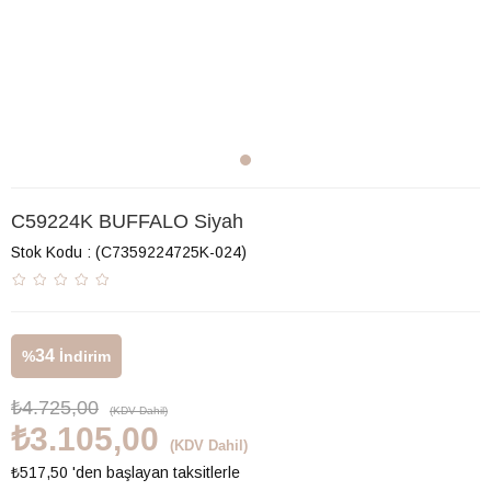
C59224K BUFFALO Siyah
Stok Kodu
(C7359224725K-024)
34
%
İndirim
₺4.725,00
(KDV Dahil)
₺3.105,00
(KDV Dahil)
₺517,50
'den başlayan taksitlerle