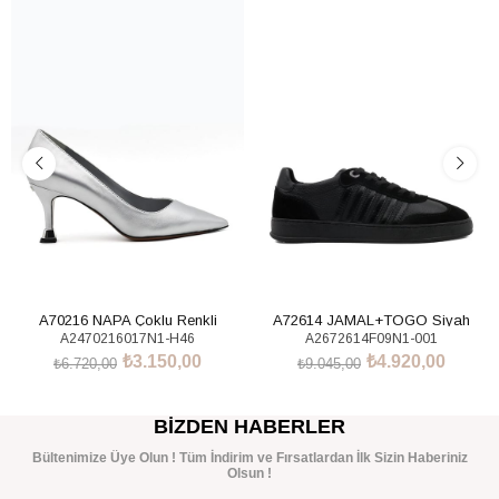
%53İndirim
%46İndirim
A70216 NAPA Çoklu Renkli
A72614 JAMAL+TOGO Siyah
A2470216017N1-H46
A2672614F09N1-001
Sneakers Ayakkabı
₺3.150,00
₺4.920,00
₺6.720,00
₺9.045,00
SEPETE EKLE
SEPETE EKLE
BIZDEN HABERLER
Bültenimize Üye Olun ! Tüm İndirim ve Fırsatlardan İlk Sizin Haberiniz
Olsun !