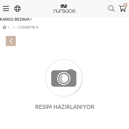
0
KARGO BEDAVA !
Üye Girişi
Üye Ol
C33425YK ANALIN+NAPA STRECH Siyah