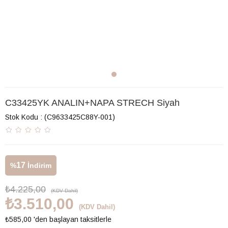
C33425YK ANALIN+NAPA STRECH Siyah
Stok Kodu
(C9633425C88Y-001)
17
%
İndirim
₺4.225,00
(KDV Dahil)
₺3.510,00
(KDV Dahil)
₺585,00
'den başlayan taksitlerle