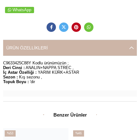
WhatsApp
ÜRÜN ÖZELLIKLERI
C9633425C88Y Kodlu ürünümüzün ;
Deri Cinsi :
ANALIN+NAPPA STREC ,
İç Astar Özelliği :
YARIM KÜRK+ASTAR
Sezon :
Kış sezonu ,
Topuk Boyu :
'dir
Benzer Ürünler
%53
%46
İndirim
İndirim