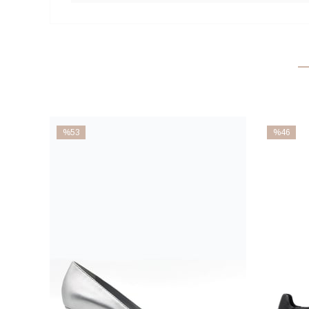
%53
%46
İndirim
İndirim
%53İndirim
%46İndiri