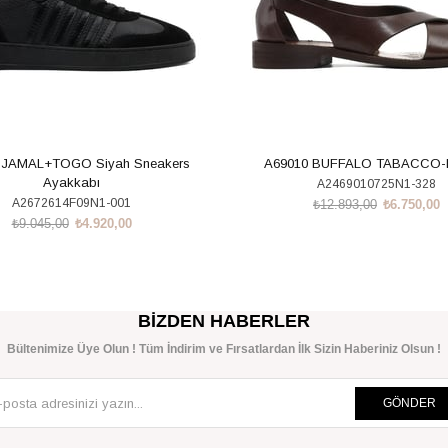
 JAMAL+TOGO Siyah Sneakers
A69010 BUFFALO TABACCO
Ayakkabı
A2469010725N1-328
A2672614F09N1-001
₺12.893,00
₺6.750,00
₺9.045,00
₺4.920,00
SEPETE EKLE
SEPETE EKLE
BIZDEN HABERLER
Bültenimize Üye Olun ! Tüm İndirim ve Fırsatlardan İlk Sizin Haberiniz Olsun !
GÖNDER