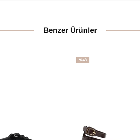
Benzer Ürünler
%48
İndirim
m
%48İndirim