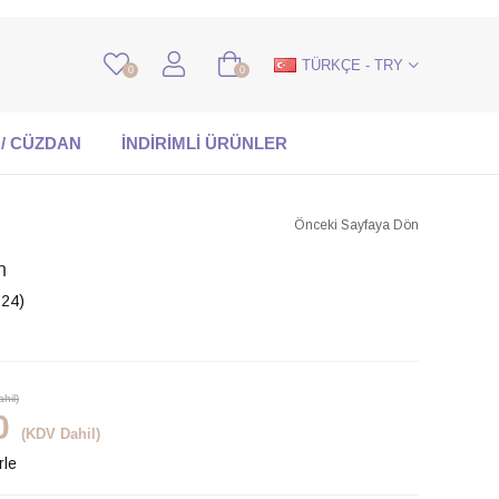
TÜRKÇE - TRY
0
0
 / CÜZDAN
İNDİRİMLİ ÜRÜNLER
Önceki Sayfaya Dön
h
24)
hil)
0
(KDV Dahil)
rle