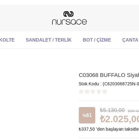
KOLTE
SANDALET / TERLİK
BOT / ÇİZME
ÇANTA
C03068 BUFFALO Siya
Stok Kodu
(C6203068725N-0
₺5.130,00
(KDV Da
61
%
₺2.025,0
₺337,50
'den başlayan taksitle
İndirim