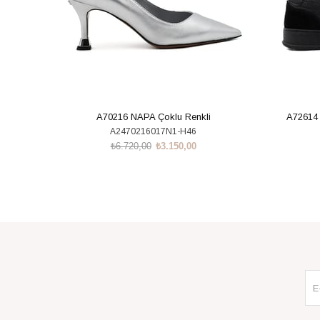
A70216 NAPA Çoklu Renkli
A72614
A2470216017N1-H46
₺6.720,00
₺3.150,00
SEPETE EKLE