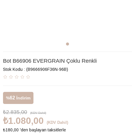
Bot B66906 EVERGRAIN Çoklu Renkli
Stok Kodu
(B9666906F36N-96B)
62
%
İndirim
₺2.835,00
(KDV Dahil)
₺1.080,00
(KDV Dahil)
₺180,00
'den başlayan taksitlerle