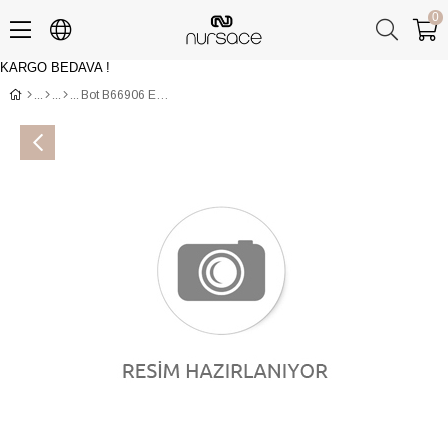
0
KARGO BEDAVA !
Üye Girişi
Üye Ol
Bot B66906 EVERGRAIN Çoklu Renkli