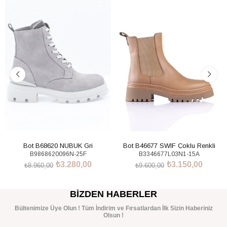
%63İndirim
%67İndirim
Bot B68620 NUBUK Gri
Bot B46677 SWIF Çoklu Renkli
B9868620096N-25F
B3346677L03N1-15A
₺3.280,00
₺3.150,00
₺8.960,00
₺9.600,00
SEPETE EKLE
SEPETE EKLE
BIZDEN HABERLER
Bültenimize Üye Olun ! Tüm İndirim ve Fırsatlardan İlk Sizin Haberiniz
Olsun !