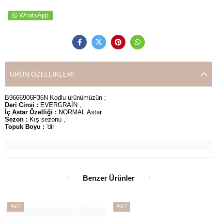
WhatsApp
ÜRÜN ÖZELLIKLERI
B9666906F36N Kodlu ürünümüzün ;
Deri Cinsi :
EVERGRAİN ,
İç Astar Özelliği :
NORMAL Astar
Sezon :
Kış sezonu ,
Topuk Boyu :
'dir
Benzer Ürünler
%63
%67
İndirim
İndirim