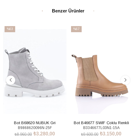
Benzer Ürünler
%63
%67
İndirim
İndirim
%63İndirim
%67İndirim
Bot B68620 NUBUK Gri
Bot B46677 SWIF Çoklu Renkli
B9868620096N-25F
B3346677L03N1-15A
₺3.280,00
₺3.150,00
₺8.960,00
₺9.600,00