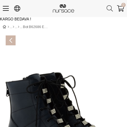
0
KARGO BEDAVA !
Üye Girişi
Üye Ol
Bot B62686 EVERGRAIN Çoklu Renkli