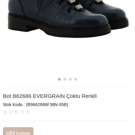
Bot B62686 EVERGRAIN Çoklu Renkli
Stok Kodu
(B9662686F36N-95B)
54
%
İndirim