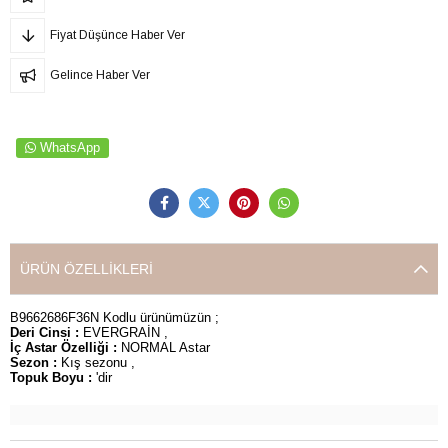
Fiyat Düşünce Haber Ver
Gelince Haber Ver
WhatsApp
ÜRÜN ÖZELLIKLERI
B9662686F36N Kodlu ürünümüzün ;
Deri Cinsi :
EVERGRAİN ,
İç Astar Özelliği :
NORMAL Astar
Sezon :
Kış sezonu ,
Topuk Boyu :
'dir