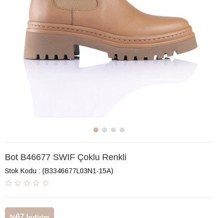
Bot B46677 SWIF Çoklu Renkli
Stok Kodu
(B3346677L03N1-15A)
67
%
İndirim