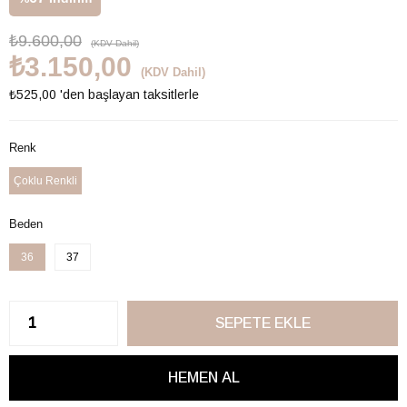
₺9.600,00
(KDV Dahil)
₺3.150,00
(KDV Dahil)
₺525,00
'den başlayan taksitlerle
Renk
Çoklu Renkli
Beden
36
37