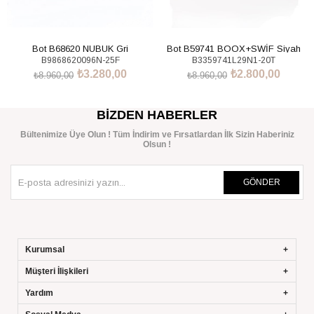
Bot B68620 NUBUK Gri
Bot B59741 BOOX+SWİF Siyah
B9868620096N-25F
B3359741L29N1-20T
₺3.280,00
₺2.800,00
₺8.960,00
₺8.960,00
SEPETE EKLE
SEPETE EKLE
BIZDEN HABERLER
Bültenimize Üye Olun ! Tüm İndirim ve Fırsatlardan İlk Sizin Haberiniz
Olsun !
GÖNDER
Kurumsal
Müşteri İlişkileri
Yardım