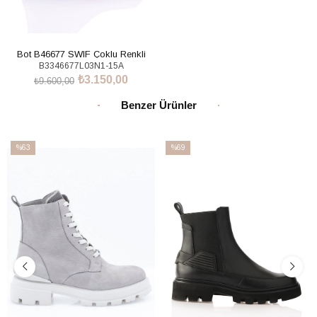
Bot B46677 SWIF Çoklu Renkli
B3346677L03N1-15A
₺3.150,00
₺9.600,00
SEPETE EKLE
Benzer Ürünler
%63
%69
İndirim
İndirim
%63İndirim
%69İndirim