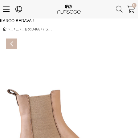
0
KARGO BEDAVA !
Üye Girişi
Üye Ol
Bot B46677 SWIF Çoklu Renkli