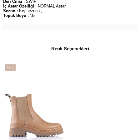
Deri Cinsi :
SWİF ,
İç Astar Özelliği :
NORMAL Astar
Sezon :
Kış sezonu ,
Topuk Boyu :
'dir
Renk Seçenekleri
%67
İndirim
%67İndirim