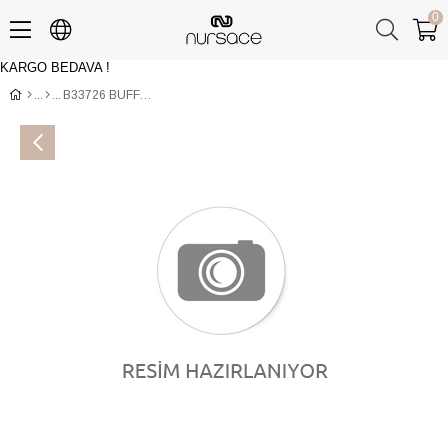
0
KARGO BEDAVA !
Üye Girişi
Üye Ol
B33726 BUFFALO 740-FINDIK