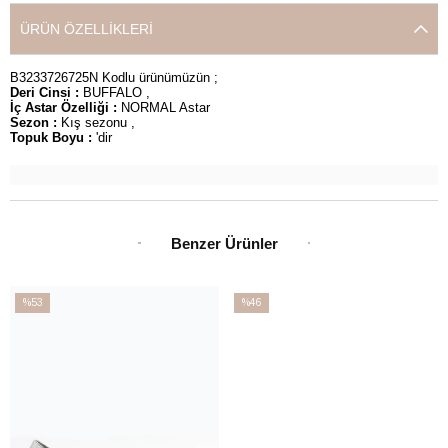
ÜRÜN ÖZELLIKLERI
B3233726725N Kodlu ürünümüzün ;
Deri Cinsi :
BUFFALO ,
İç Astar Özelliği :
NORMAL Astar
Sezon :
Kış sezonu ,
Topuk Boyu :
'dir
Benzer Ürünler
%53
%46
İndirim
İndirim
%53İndirim
%46İndirim