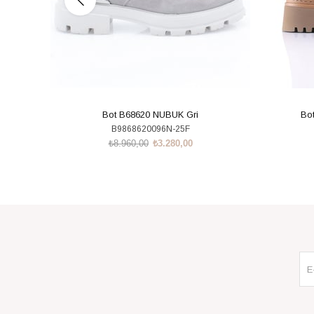
Bot B68620 NUBUK Gri
Bot
B9868620096N-25F
₺8.960,00
₺3.280,00
SEPETE EKLE