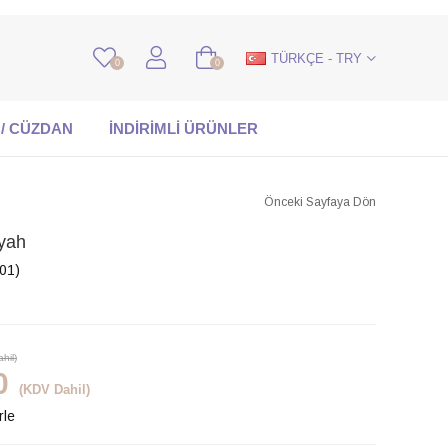
TÜRKÇE - TRY
0
0
 / CÜZDAN
İNDİRİMLİ ÜRÜNLER
Önceki Sayfaya Dön
yah
01)
hil)
0
(KDV Dahil)
rle