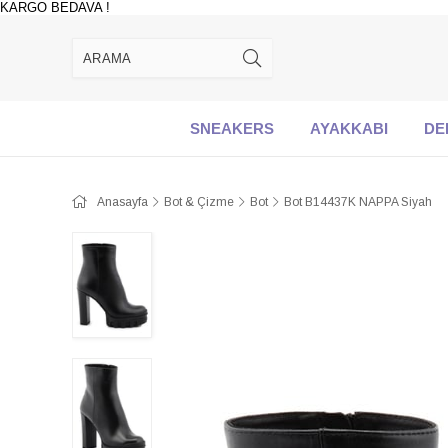
KARGO BEDAVA !
SNEAKERS
AYAKKABI
DE
Anasayfa
Bot & Çizme
Bot
Bot B14437K NAPPA Siyah