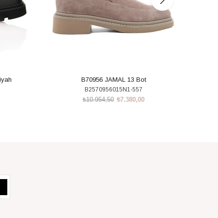
iyah
B70956 JAMAL 13 Bot
B2570956015N1-557
₺10.954,50
₺7.380,00
SEPETE EKLE