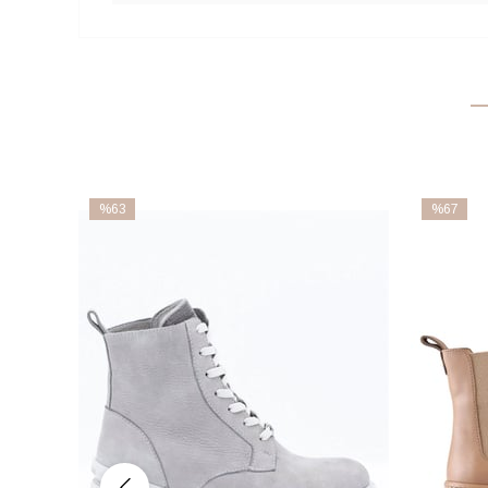
%63
%67
İndirim
İndirim
%63İndirim
%67İndiri