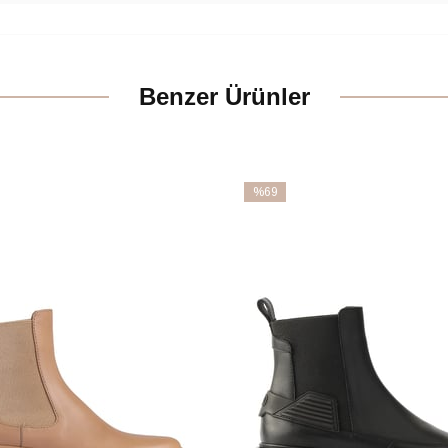
Benzer Ürünler
%69
İndirim
m
%69İndirim