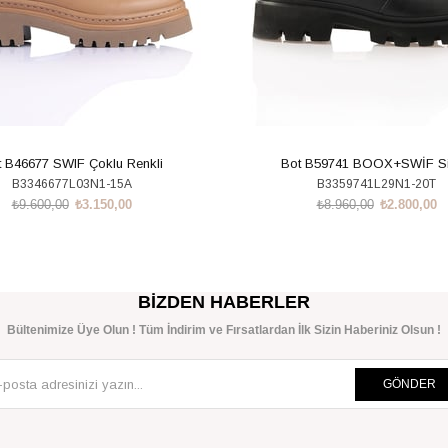
 B46677 SWIF Çoklu Renkli
Bot B59741 BOOX+SWİF S
B3346677L03N1-15A
B3359741L29N1-20T
₺9.600,00
₺3.150,00
₺8.960,00
₺2.800,00
SEPETE EKLE
SEPETE EKLE
BIZDEN HABERLER
Bültenimize Üye Olun ! Tüm İndirim ve Fırsatlardan İlk Sizin Haberiniz Olsun !
GÖNDER