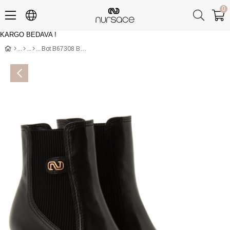
0
KARGO BEDAVA !
Üye Girişi
Üye Ol
Bot B67308 BUFFALO+NAPPA Siyah