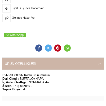
Fiyat Düşünce Haber Ver
Gelince Haber Ver
WhatsApp
ÜRÜN ÖZELLIKLERI
B9667308869N Kodlu ürünümüzün ;
Deri Cinsi :
BUFFALO+NAPA ,
İç Astar Özelliği :
NORMAL Astar
Sezon :
Kış sezonu ,
Topuk Boyu :
'dir