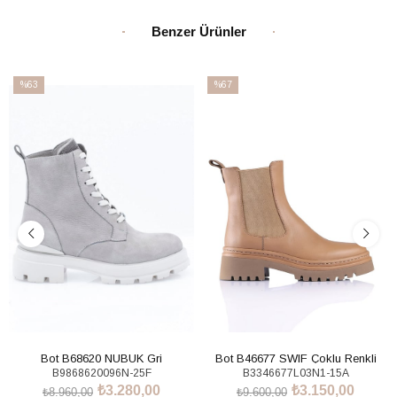
Benzer Ürünler
%63
%67
İndirim
İndirim
%63İndirim
%67İndirim
Bot B68620 NUBUK Gri
Bot B46677 SWIF Çoklu Renkli
B9868620096N-25F
B3346677L03N1-15A
₺3.280,00
₺3.150,00
₺8.960,00
₺9.600,00