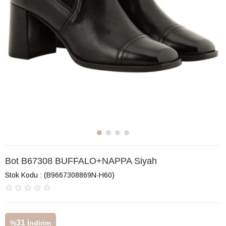
Bot B67308 BUFFALO+NAPPA Siyah
Stok Kodu
(B9667308869N-H60)
31
%
İndirim