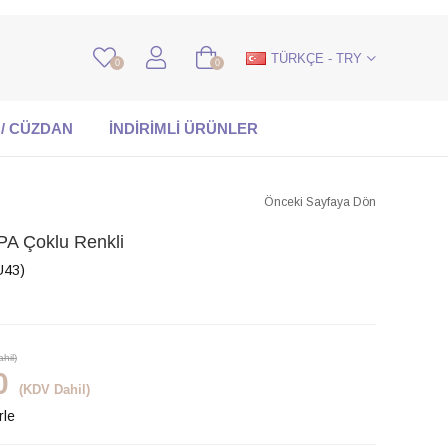
TÜRKÇE - TRY
0
0
 / CÜZDAN
İNDİRİMLİ ÜRÜNLER
Önceki Sayfaya Dön
 Çoklu Renkli
U43)
hil)
0
(KDV Dahil)
rle