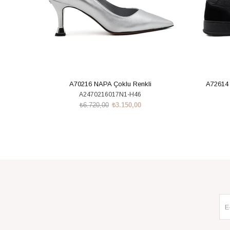
A70216 NAPA Çoklu Renkli
A72614
A2470216017N1-H46
₺6.720,00
₺3.150,00
SEPETE EKLE