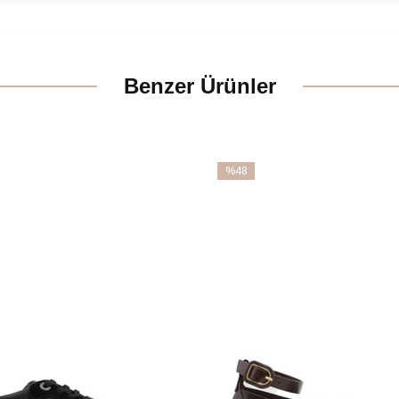
Benzer Ürünler
%48
İndirim
m
%48İndirim