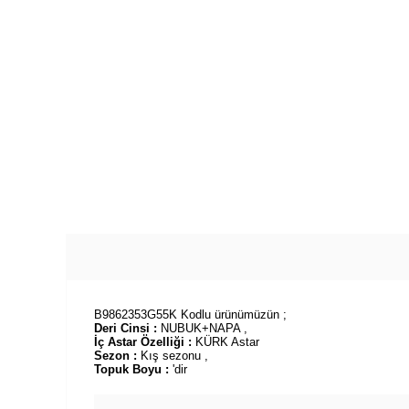
B9862353G55K Kodlu ürünümüzün ;
Deri Cinsi :
NUBUK+NAPA ,
İç Astar Özelliği :
KÜRK Astar
Sezon :
Kış sezonu ,
Topuk Boyu :
'dir