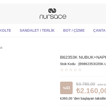
KOLTE
SANDALET / TERLİK
BOT / ÇİZME
ÇANTA
li
B62353K NUBUK+NAPPA
Stok Kodu
(B9862353G55K-
₺3.780,00
(KDV Da
43
%
₺2.160,0
₺360,00
'den başlayan taksitle
İndirim