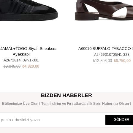
 JAMAL+TOGO Siyah Sneakers
A69010 BUFFALO TABACCO
Ayakkabı
A2469010725N1-328
A2672614F09N1-001
₺12.893,00
₺6.750,00
₺9.045,00
₺4.920,00
SEPETE EKLE
SEPETE EKLE
BIZDEN HABERLER
Bültenimize Üye Olun ! Tüm İndirim ve Fırsatlardan İlk Sizin Haberiniz Olsun !
GÖNDER