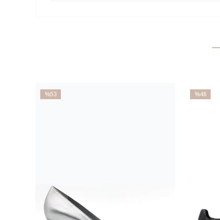
%53
%46
İndirim
İndirim
%53İndirim
%46İndiri