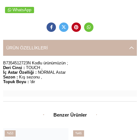
WhatsApp
ÜRÜN ÖZELLIKLERI
B7354512723N Kodlu ürünümüzün ;
Deri Cinsi :
TOUCH ,
İç Astar Özelliği :
NORMAL Astar
Sezon :
Kış sezonu ,
Topuk Boyu :
'dir
Benzer Ürünler
%53
%46
İndirim
İndirim