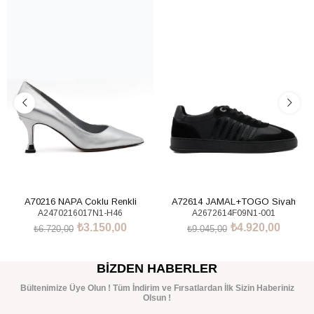
%53İndirim
%46İndirim
A70216 NAPA Çoklu Renkli
A72614 JAMAL+TOGO Siyah
A2470216017N1-H46
A2672614F09N1-001
Sneakers Ayakkabı
₺3.150,00
₺4.920,00
₺6.720,00
₺9.045,00
SEPETE EKLE
SEPETE EKLE
BIZDEN HABERLER
Bültenimize Üye Olun ! Tüm İndirim ve Fırsatlardan İlk Sizin Haberiniz
Olsun !