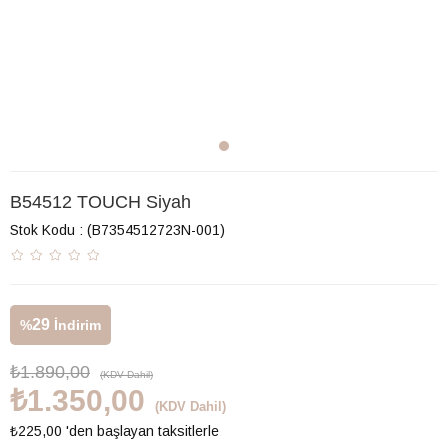
B54512 TOUCH Siyah
Stok Kodu
(B7354512723N-001)
29
%
İndirim
₺1.890,00
(KDV Dahil)
₺1.350,00
(KDV Dahil)
₺225,00
'den başlayan taksitlerle