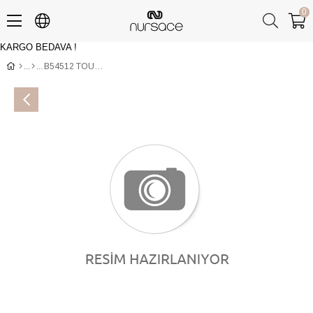
0
KARGO BEDAVA !
Üye Girişi
Üye Ol
B54512 TOUCH Siyah