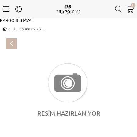
0
KARGO BEDAVA !
Üye Girişi
Üye Ol
B53889S NAPA Gri