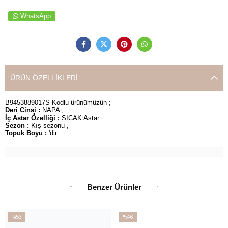
WhatsApp
ÜRÜN ÖZELLIKLERI
B9453889017S Kodlu ürünümüzün ;
Deri Cinsi :
NAPA ,
İç Astar Özelliği :
SICAK Astar
Sezon :
Kış sezonu ,
Topuk Boyu :
'dir
Benzer Ürünler
%53
%46
İndirim
İndirim