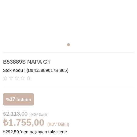
B53889S NAPA Gri
Stok Kodu
(B9453889017S-805)
17
%
İndirim
₺2.113,00
(KDV Dahil)
₺1.755,00
(KDV Dahil)
₺292,50
'den başlayan taksitlerle