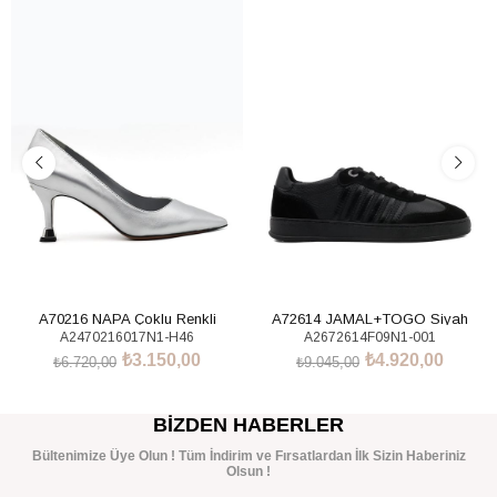
%53İndirim
%46İndirim
A70216 NAPA Çoklu Renkli
A72614 JAMAL+TOGO Siyah
A2470216017N1-H46
A2672614F09N1-001
Sneakers Ayakkabı
₺3.150,00
₺4.920,00
₺6.720,00
₺9.045,00
SEPETE EKLE
SEPETE EKLE
BIZDEN HABERLER
Bültenimize Üye Olun ! Tüm İndirim ve Fırsatlardan İlk Sizin Haberiniz
Olsun !