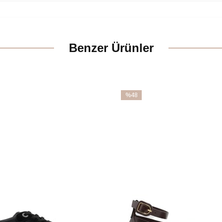
Benzer Ürünler
%48
İndirim
m
%48İndirim