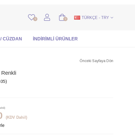
TÜRKÇE - TRY
0
0
 / CÜZDAN
İNDİRİMLİ ÜRÜNLER
Önceki Sayfaya Dön
Renkli
35)
hil)
0
(KDV Dahil)
rle