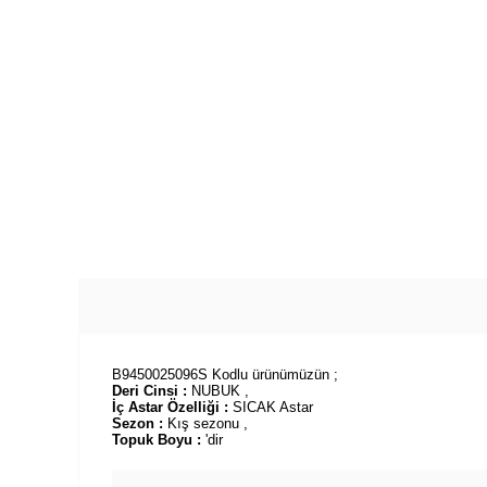
B9450025096S Kodlu ürünümüzün ;
Deri Cinsi :
NUBUK ,
İç Astar Özelliği :
SICAK Astar
Sezon :
Kış sezonu ,
Topuk Boyu :
'dir