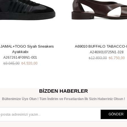
 JAMAL+TOGO Siyah Sneakers
A69010 BUFFALO TABACCO
Ayakkabı
A2469010725N1-328
A2672614F09N1-001
₺12.893,00
₺6.750,00
₺9.045,00
₺4.920,00
SEPETE EKLE
SEPETE EKLE
BIZDEN HABERLER
Bültenimize Üye Olun ! Tüm İndirim ve Fırsatlardan İlk Sizin Haberiniz Olsun !
GÖNDER