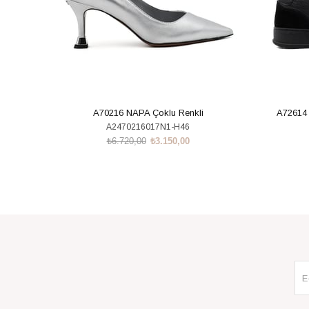
A70216 NAPA Çoklu Renkli
A72614
A2470216017N1-H46
₺6.720,00
₺3.150,00
SEPETE EKLE