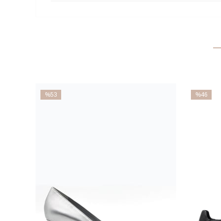
%53
%46
İndirim
İndirim
%53İndirim
%46İndiri