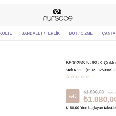
KOLTE
SANDALET / TERLİK
BOT / ÇİZME
ÇANTA
B50025S NUBUK Çoklu 
Stok Kodu
(B9450025096S-O
₺1.890,00
(KDV Da
43
%
₺1.080,0
₺180,00
'den başlayan taksitle
İndirim