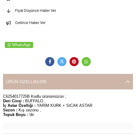
Fiyat Düşünce Haber Ver
Gelince Haber Ver
WhatsApp
ÜRÜN ÖZELLIKLERI
C6254017725B Kodlu ürünümüzün ;
Deri Cinsi :
BUFFALO ,
İç Astar Özelliği :
YARIM KURK + SICAK ASTAR
Sezon :
Kış sezonu ,
Topuk Boyu :
'dir