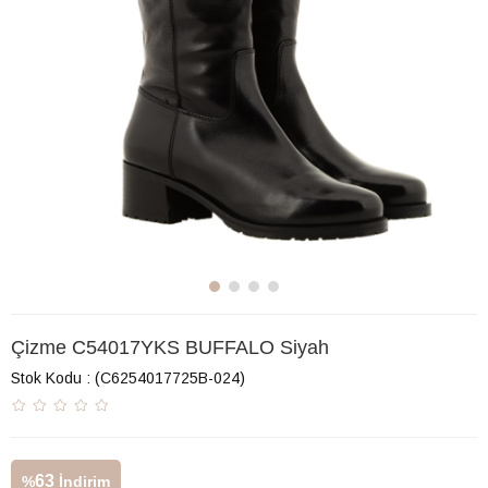
Çizme C54017YKS BUFFALO Siyah
Stok Kodu
(C6254017725B-024)
63
%
İndirim