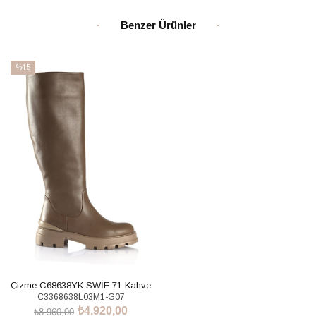
Benzer Ürünler
%45
İndirim
%45İndirim
Çizme C68638YK SWİF 71 Kahve
C3368638L03M1-G07
₺4.920,00
₺8.960,00