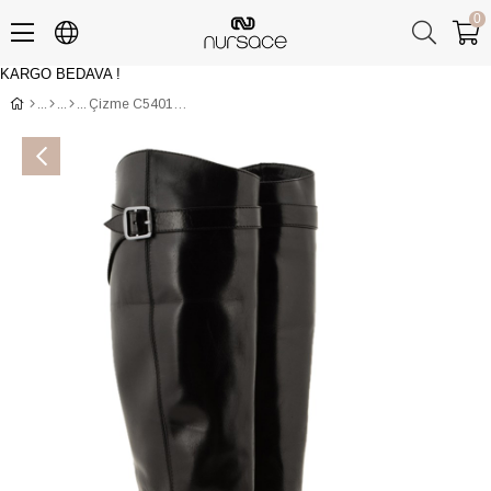
0
KARGO BEDAVA !
Üye Girişi
Üye Ol
Çizme C54017YKS BUFFALO Siyah