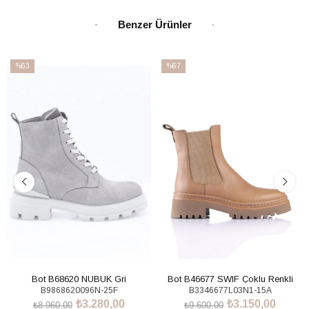
Benzer Ürünler
%63
%67
İndirim
İndirim
%63İndirim
%67İndirim
Bot B68620 NUBUK Gri
Bot B46677 SWIF Çoklu Renkli
B9868620096N-25F
B3346677L03N1-15A
₺3.280,00
₺3.150,00
₺8.960,00
₺9.600,00