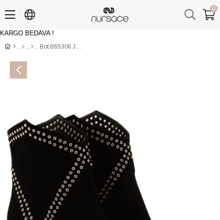
0
KARGO BEDAVA !
Üye Girişi
Üye Ol
Bot B65306 JAMAL Siyah