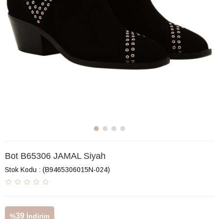
Bot B65306 JAMAL Siyah
Stok Kodu
(B9465306015N-024)
39
%
İndirim