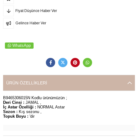
Fiyat Düşünce Haber Ver
Gelince Haber Ver
WhatsApp
ÜRÜN ÖZELLIKLERI
B9465306015N Kodlu ürünümüzün ;
Deri Cinsi :
JAMAL ,
İç Astar Özelliği :
NORMAL Astar
Sezon :
Kış sezonu ,
Topuk Boyu :
'dir