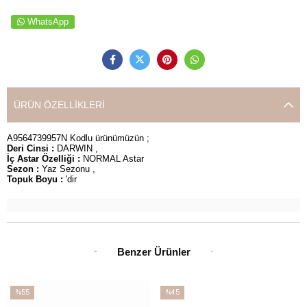
WhatsApp
ÜRÜN ÖZELLIKLERI
A9564739957N Kodlu ürünümüzün ;
Deri Cinsi :
DARWIN ,
İç Astar Özelliği :
NORMAL Astar
Sezon :
Yaz Sezonu ,
Topuk Boyu :
'dir
Benzer Ürünler
%55
%45
İndirim
İndirim