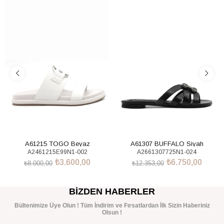
%55İndirim
%45İndirim
A61215 TOGO Beyaz
A61307 BUFFALO Siyah
A2461215E99N1-002
A2661307725N1-024
₺3.600,00
₺6.750,00
₺8.000,00
₺12.353,00
SEPETE EKLE
SEPETE EKLE
BIZDEN HABERLER
Bültenimize Üye Olun ! Tüm İndirim ve Fırsatlardan İlk Sizin Haberiniz
Olsun !