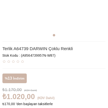
Terlik A64739 DARWIN Çoklu Renkli
Stok Kodu
(A9564739957N-W87)
13
%
İndirim
₺1.170,00
(KDV Dahil)
₺1.020,00
(KDV Dahil)
₺170,00
'den başlayan taksitlerle