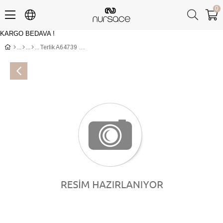
0
KARGO BEDAVA !
Üye Girişi
Üye Ol
Terlik A64739 DARWIN Çoklu Renkli