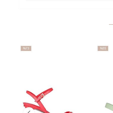
%73
%55
İndirim
İndirim
%73İndirim
%55İndiri