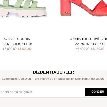
A70721 TOGO 107
A70286 TOGO+SWİF 210
A2470721E99N1-H49
A2370286L24N1-DR1
₺8.000,00
₺3.600,00
₺6.400,00
₺3.150,00
SEPETE EKLE
SEPETE EKLE
BIZDEN HABERLER
Bültenimize Üye Olun ! Tüm İndirim ve Fırsatlardan İlk Sizin Haberiniz Olsun !
GÖNDER