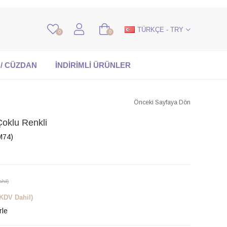
TÜRKÇE - TRY
0
0
 / CÜZDAN
İNDİRİMLİ ÜRÜNLER
Önceki Sayfaya Dön
oklu Renkli
M74)
hil)
(KDV Dahil)
rle