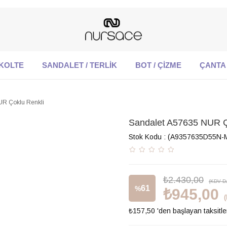
KOLTE
SANDALET / TERLİK
BOT / ÇİZME
ÇANTA
UR Çoklu Renkli
Sandalet A57635 NUR Ç
Stok Kodu
(A9357635D55N-
₺2.430,00
(KDV Da
61
%
₺945,00
₺157,50
'den başlayan taksitle
İndirim