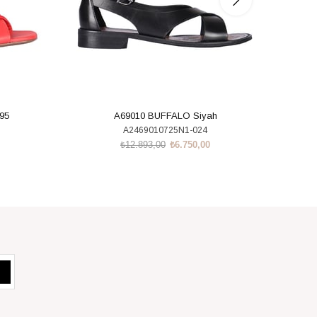
95
A69010 BUFFALO Siyah
A2469010725N1-024
₺12.893,00
₺6.750,00
SEPETE EKLE