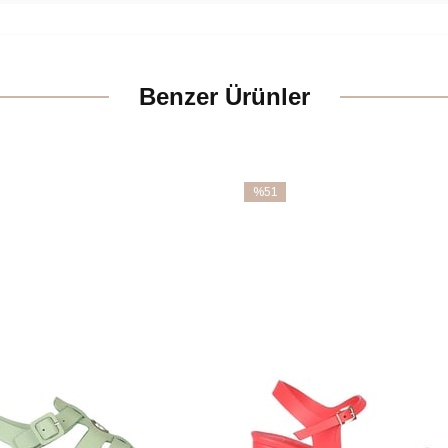
Benzer Ürünler
%51
İndirim
m
%51İndirim