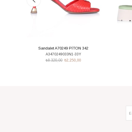
Sandalet A70249 PİTON 342
A3470249033N1-33Y
₺8.320,00
₺2.250,00
SEPETE EKLE